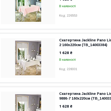
В наявності
226553
Скатертина Jackline Pano Li
2 160x220см (TB_14003384)
1 628 ₴
В наявності
228331
Скатертина Jackline Pano L
9886-7 160x220см (TB_140033
1 628 ₴