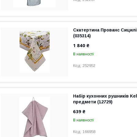
Скатертина Прованс Сицилі
(035314)
1 840 ₴
В наявності
252952
Набір кухонних рушників Kel
предмети (12729)
639 ₴
В наявності
166958