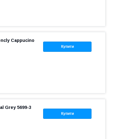
encly Cappucino
Купити
al Grey 5699-3
Купити