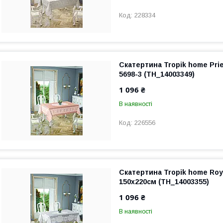
228334
Скатертина Tropik home Pri
5698-3 (TH_14003349)
1 096 ₴
В наявності
226556
Скатертина Tropik home Roy
150х220см (TH_14003355)
1 096 ₴
В наявності