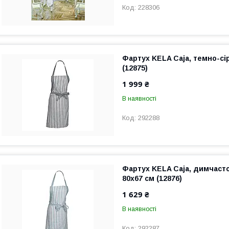
228306
Фартух KELA Caja, темно-сір
(12875)
1 999 ₴
В наявності
292288
Фартух KELA Caja, димчаст
80х67 см (12876)
1 629 ₴
В наявності
292287