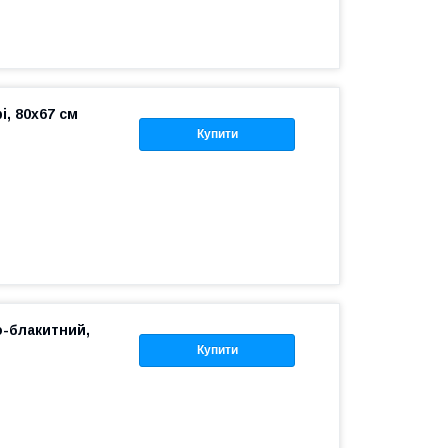
і, 80х67 см
Купити
о-блакитний,
Купити