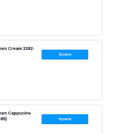
nen Cream 3382-
Купити
inen Cappucino
85)
Купити