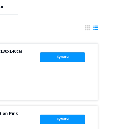
НІ
 130x140см
Купити
tion Pink
Купити