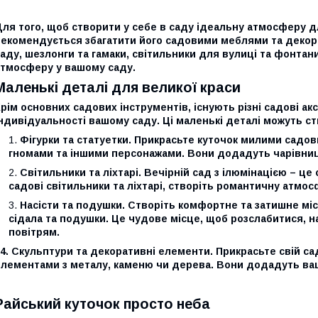
ля того, щоб створити у себе в саду ідеальну атмосферу дл
рекомендується збагатити його садовими меблями та декор
аду, шезлонги та гамаки, світильники для вулиці та фонта
атмосферу у вашому саду.
Маленькі деталі для великої краси
рім основних садових інструментів, існують різні садові ак
ндивідуальності вашому саду. Ці маленькі деталі можуть ст
Фігурки та статуетки. Прикрасьте куточок милими садов
гномами та іншими персонажами. Вони додадуть чарівниц
Світильники та ліхтарі. Вечірній сад з ілюмінацією – ц
садові світильники та ліхтарі, створіть романтичну атмос
Насісти та подушки. Створіть комфортне та затишне мі
сідала та подушки. Це чудове місце, щоб розслабитися,
повітрям.
 4. Скульптури та декоративні елементи. Прикрасьте свій 
елементами з металу, каменю чи дерева. Вони додадуть ваш
Райський куточок просто неба