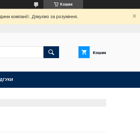
Кошик
дини компаніїї. Дякуємо за розуміння.
Кошик
ІДГУКИ