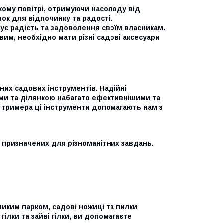
іжому повітрі, отримуючи насолоду від
ок для відпочинку та радості.
є радість та задоволення своїм власникам.
им, необхідно мати різні садові аксесуари
них садових інструментів. Надійні
ами та ділянкою набагато ефективнішими та
 тримера ці інструменти допомагають нам з
 призначених для різноманітних завдань.
ликим парком, садові ножиці та пилки
ілки та зайві гілки, ви допомагаєте