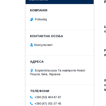
Pobuduj
Ц
с
Консультант
Р
п
Бориспільська 7а навпроти Нової
Пошти, Київ, Україна
с
щ
+380 (50) 464-87-87
+380 (67) 301-37-45