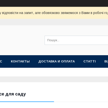
 відповісти на запит, але обовязково звяжемося з Вами в робочі го
АС
КОНТАКТЫ
ДОСТАВКА И ОПЛАТА
СТАТТІ
В
се для саду