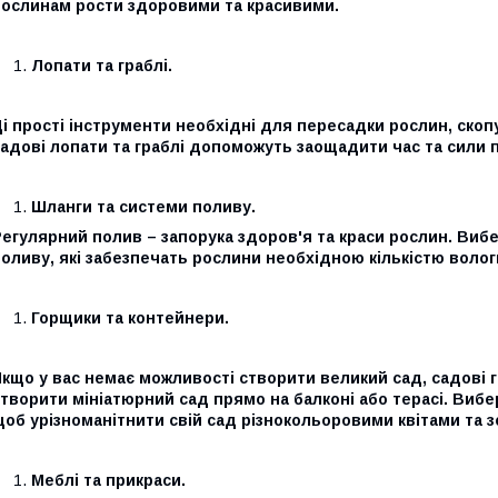
рослинам рости здоровими та красивими.
Лопати та граблі.
і прості інструменти необхідні для пересадки рослин, скопу
адові лопати та граблі допоможуть заощадити час та сили п
Шланги та системи поливу.
егулярний полив – запорука здоров'я та краси рослин. Вибе
оливу, які забезпечать рослини необхідною кількістю вологи
Горщики та контейнери.
Якщо у вас немає можливості створити великий сад, садові
творити мініатюрний сад прямо на балконі або терасі. Вибе
об урізноманітнити свій сад різнокольоровими квітами та 
Меблі та прикраси.