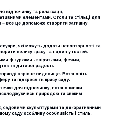
я відпочинку та релаксації,
ативними елементами. Столи та стільці для
ни – все це допоможе створити затишну
сесуари, які можуть додати неповторності та
ворити велику красу та подив у гостей.
ими фігурками - звірятками, феями,
тва та дитячої радості.
е справді чарівне видовище. Встановіть
феру та підкресліть красу саду.
стечко для відпочинку, встановивши
 насолоджуючись природою та свіжим
сад садовими скульптурами та декоративними
ому саду особливу особливість і стиль.