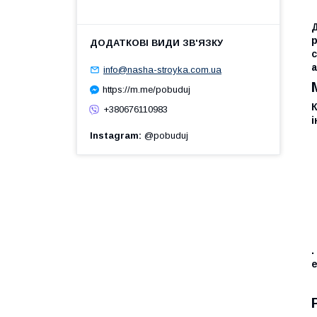
Д
с
info@nasha-stroyka.com.ua
https://m.me/pobuduj
К
+380676110983
і
Instagram
@pobuduj
.