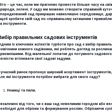
іто – це час, коли ми прагнемо провести більше часу на св
рироди, зелені. У саду ми можемо створити справжній куточ
Упорядкований сад прикрашає навколишнє середовище, дару
 щоб зробити свій сад по-справжньому затишним і приваблив
а інструменти.
Вибір правильних садових інструментів
дним із ключових аспектів турботи про сад є вибір правиль
омічники кожного садівника, які роблять догляд за рослин
приємнішими. Від маленької лопатки до потужного садового
егкістю втілювати свої садові задуми.
Сучасний ринок пропонує широкий асортимент інструментів,
ле які інструменти потрібно вибрати для свого саду?
Ножиці та пили.
езалежно від того, чи є ваш сад невеликим городом або ве
еобхідні для обрізки та формування рослин. Обрізаючи сухі г