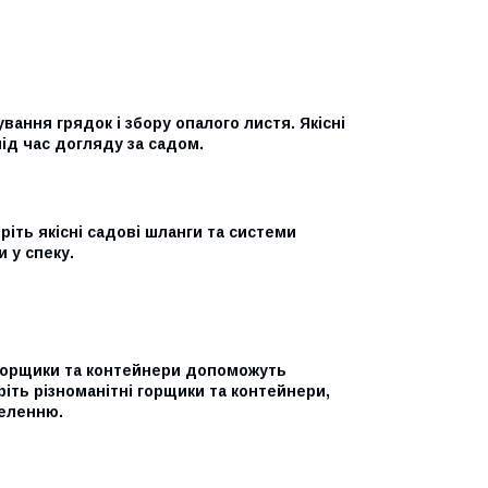
вання грядок і збору опалого листя. Якісні
ід час догляду за садом.
ріть якісні садові шланги та системи
 у спеку.
 горщики та контейнери допоможуть
ріть різноманітні горщики та контейнери,
зеленню.