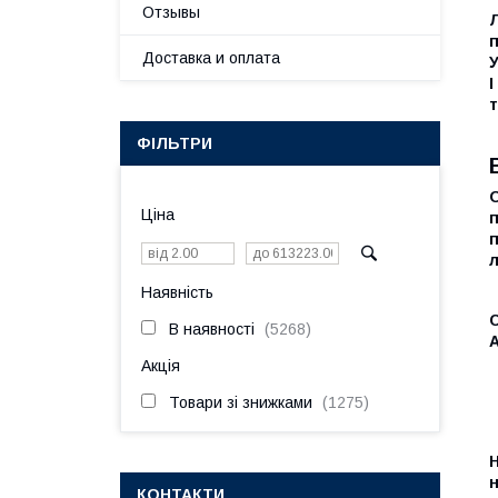
Отзывы
Л
п
Доставка и оплата
І
т
ФІЛЬТРИ
О
Ціна
п
л
Наявність
В наявності
5268
А
Акція
Товари зі знижками
1275
Н
н
КОНТАКТИ