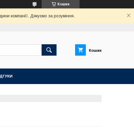
Кошик
дини компаніїї. Дякуємо за розуміння.
Кошик
ІДГУКИ