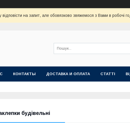
 відповісти на запит, але обовязково звяжемося з Вами в робочі го
АС
КОНТАКТЫ
ДОСТАВКА И ОПЛАТА
СТАТТІ
В
аклепки будівельні