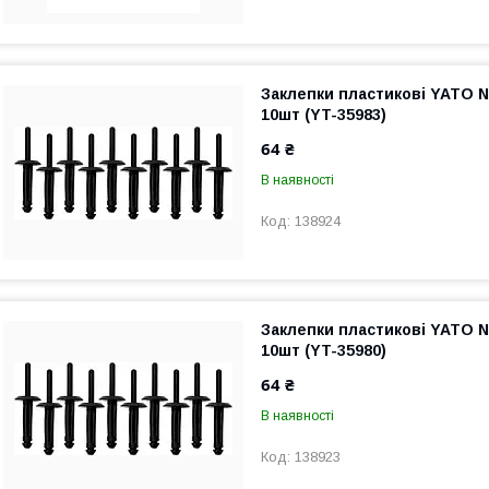
Заклепки пластикові YATO N
10шт (YT-35983)
64 ₴
В наявності
138924
Заклепки пластикові YATO N
10шт (YT-35980)
64 ₴
В наявності
138923