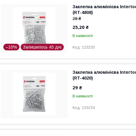
Заклепка алюмінієва Interto
(RT-4808)
28 ₴
25,20 ₴
В наявності
–10%
Залишилось 43 дні
123235
Заклепка алюмінієва Interto
(RT-4020)
29 ₴
В наявності
123234