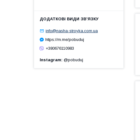
info@nasha-stroyka.com.ua
https://m.me/pobuduj
+380676110983
Instagram
@pobuduj