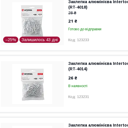
Заклепка алюмінієва Interto
(RT-4018)
28 ₴
21 ₴
Готово до відправки
–25%
Залишилось 43 дні
123233
Заклепка алюмінієва Interto
(RT-4014)
26 ₴
В наявності
123231
Заклепка алюмінієва Interto