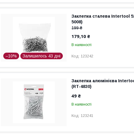
Заклепка сталева Intertool 
5008)
199 ₴
179,10 ₴
В наявності
–10%
Залишилось 43 дні
123242
Заклепка алюмінієва Interto
(RT-4830)
49 ₴
В наявності
123241