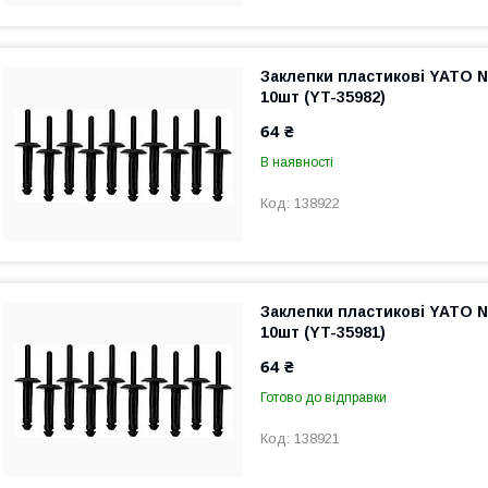
Заклепки пластикові YATO N
10шт (YT-35982)
64 ₴
В наявності
138922
Заклепки пластикові YATO N
10шт (YT-35981)
64 ₴
Готово до відправки
138921