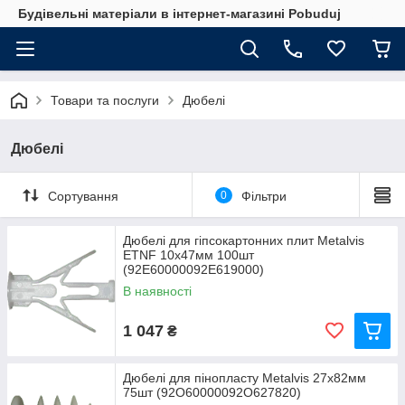
Будівельні матеріали в інтернет-магазині Pobuduj
Товари та послуги
Дюбелі
Дюбелі
Сортування
0
Фільтри
Дюбелі для гіпсокартонних плит Metalvis
ETNF 10х47мм 100шт
(92E60000092E619000)
В наявності
1 047
₴
Дюбелі для пінопласту Metalvis 27х82мм
75шт (92O60000092O627820)