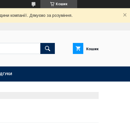
Кошик
дини компаніїї. Дякуємо за розуміння.
Кошик
ІДГУКИ