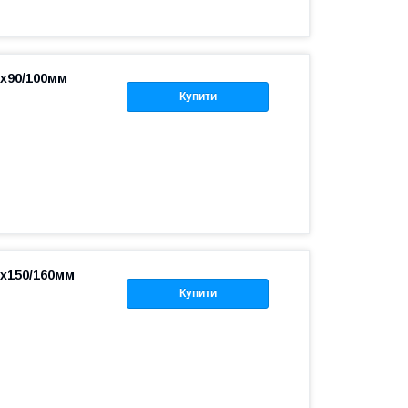
0х90/100мм
Купити
0х150/160мм
)
Купити