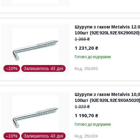
Шурупи з гаком Metalvis 12.
100шт (92E920L92E9X290020)
1 368 ₴
1 231,20 ₴
Готово до відправки
–10%
Залишилось 43 дні
251020
Шурупи з гаком Metalvis 10,
100шт (92E920L92E9X0A5020
1 323 ₴
1 190,70 ₴
Готово до відправки
–10%
Залишилось 43 дні
251018