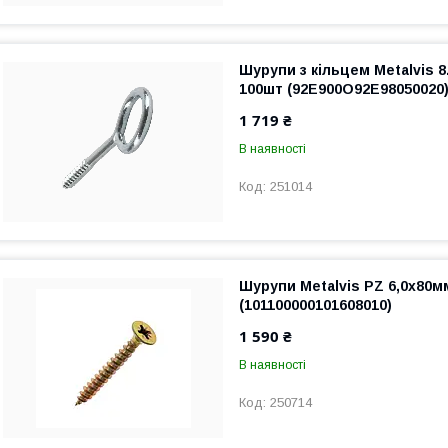
Шурупи з кільцем Metalvis 8
100шт (92E900O92E98050020
1 719 ₴
В наявності
251014
Шурупи Metalvis PZ 6,0х80м
(101100000101608010)
1 590 ₴
В наявності
250714