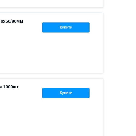
.0х50/90мм
)
Купити
м 1000шт
Купити