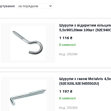
Шурупи з відкритим кільцем
5,5х90/120мм 100шт (92E940
1 116 ₴
В наявності
251040
Шурупи з гаком Metalvis 4,5
(92E920L92E9455502U)
1 197 ₴
В наявності
251026