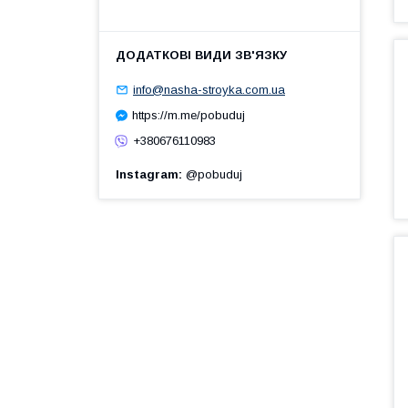
info@nasha-stroyka.com.ua
https://m.me/pobuduj
+380676110983
Instagram
@pobuduj