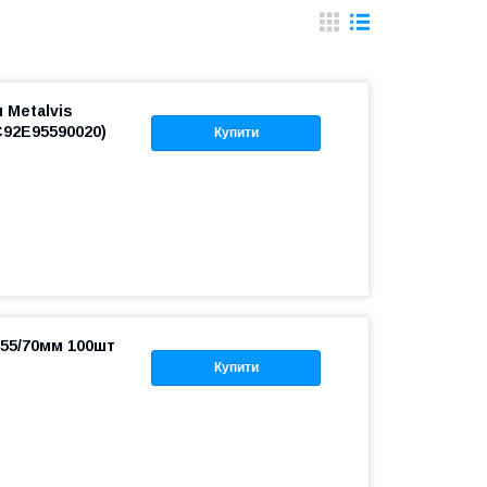
 Metalvis
C92E95590020)
Купити
х55/70мм 100шт
Купити