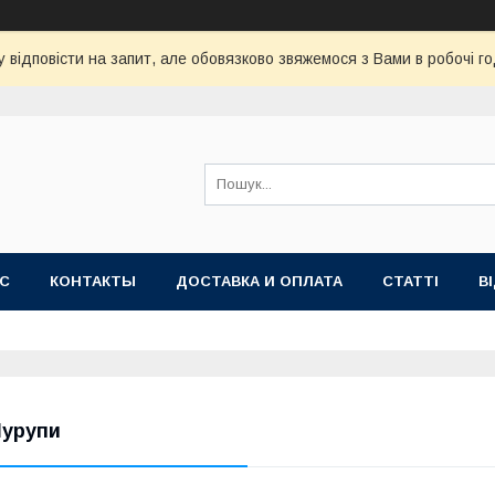
 відповісти на запит, але обовязково звяжемося з Вами в робочі го
АС
КОНТАКТЫ
ДОСТАВКА И ОПЛАТА
СТАТТІ
В
урупи