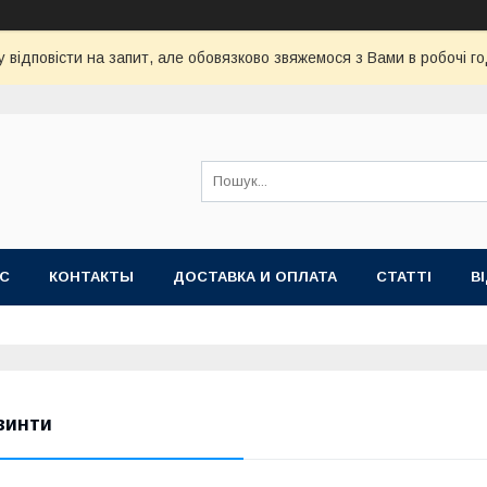
 відповісти на запит, але обовязково звяжемося з Вами в робочі го
АС
КОНТАКТЫ
ДОСТАВКА И ОПЛАТА
СТАТТІ
В
винти