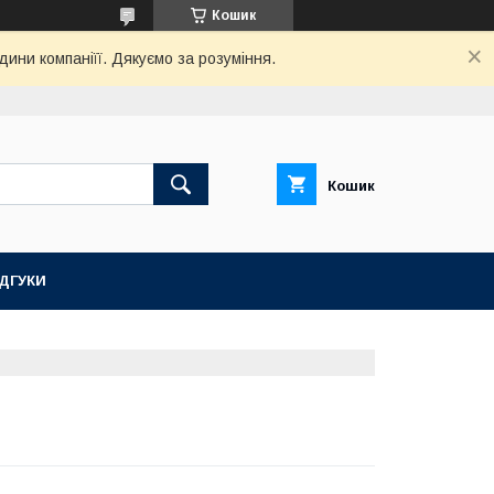
Кошик
дини компаніїї. Дякуємо за розуміння.
Кошик
ІДГУКИ