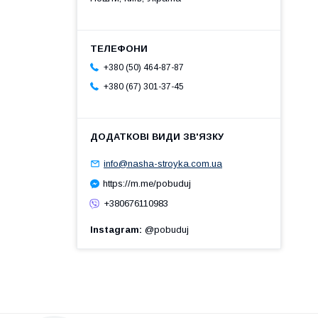
+380 (50) 464-87-87
+380 (67) 301-37-45
info@nasha-stroyka.com.ua
https://m.me/pobuduj
+380676110983
Instagram
@pobuduj