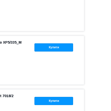
o XP5/335_M
Купити
 7018/2
Купити