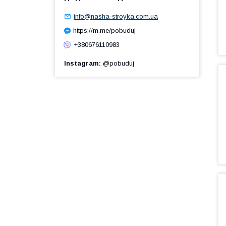
info@nasha-stroyka.com.ua
https://m.me/pobuduj
+380676110983
Instagram
@pobuduj