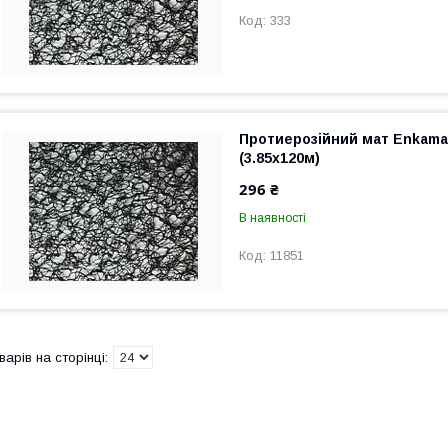
333
Протиерозійний мат Enkamat
(3.85х120м)
296 ₴
В наявності
11851