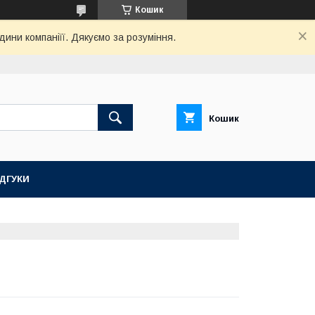
Кошик
дини компаніїї. Дякуємо за розуміння.
Кошик
ІДГУКИ