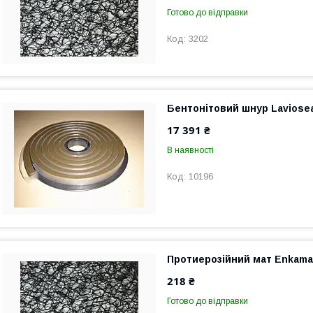
Готово до відправки
3202
Бентонітовий шнур Laviosea
17 391 ₴
В наявності
10196
Протиерозійний мат Enkamat
218 ₴
Готово до відправки