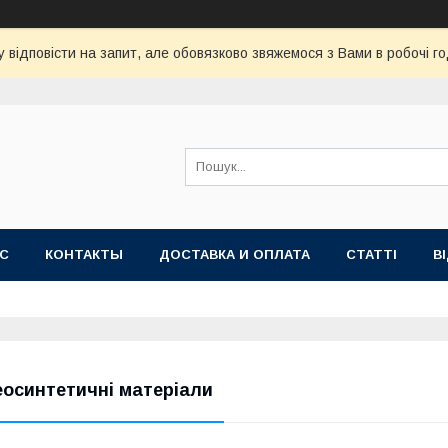
 відповісти на запит, але обовязково звяжемося з Вами в робочі го
АС
КОНТАКТЫ
ДОСТАВКА И ОПЛАТА
СТАТТІ
В
еосинтетичні матеріали