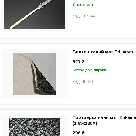
В наявності
102244
Бентонітовий мат Edilmodul
527 ₴
Готово до відправки
46130
Протиерозійний мат Enkamat
(1.95х120м)
296 ₴