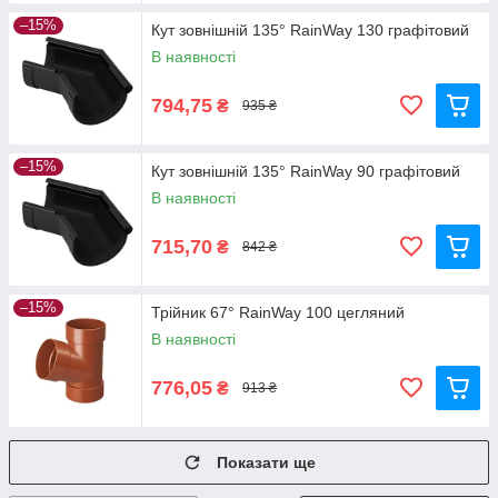
–15%
Кут зовнішній 135° RainWay 130 графітовий
В наявності
794,75
₴
935 ₴
–15%
Кут зовнішній 135° RainWay 90 графітовий
В наявності
715,70
₴
842 ₴
–15%
Трійник 67° RainWay 100 цегляний
В наявності
776,05
₴
913 ₴
Показати ще