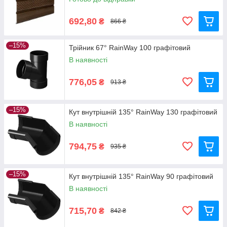
елементи можуть вимагати регулярного обслуговування
та ремонту.
692,80
₴
866 ₴
–15%
Трійник 67° RainWay 100 графітовий
В наявності
776,05
₴
913 ₴
–15%
Кут внутрішній 135° RainWay 130 графітовий
В наявності
794,75
₴
935 ₴
–15%
Кут внутрішній 135° RainWay 90 графітовий
В наявності
715,70
₴
842 ₴