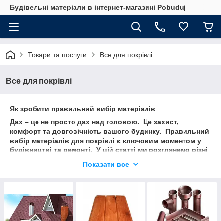
Будівельні матеріали в інтернет-магазині Pobuduj
Товари та послуги
Все для покрівлі
Все для покрівлі
Як зробити правильний вибір матеріалів
Дах – це не просто дах над головою. Це захист,
комфорт та довговічність вашого будинку. Правильний
вибір матеріалів для покрівлі є ключовим моментом у
будівництві та ремонті. У цій статті ми розглянемо різні
матеріали для покрівлі, їх переваги та недоліки, а також
Показати все
дамо поради щодо того, як зробити правильний вибір.
Різновиди матеріалів
Металеві листи
Металеві покрівельні матеріали, такі як