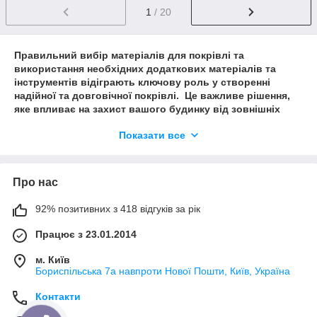
1
/ 20
Правильний вибір матеріалів для покрівлі та
використання необхідних додаткових матеріалів та
інструментів відіграють ключову роль у створенні
надійної та довговічної покрівлі. Це важливе рішення,
яке впливає на захист вашого будинку від зовнішніх
впливів та збереження його комфортності.
Показати все
При виборі покрівельних матеріалів враховуйте
бюджет, клімат вашого регіону, стиль будинку та
бажаний термін служби. Додаткові матеріали та
Про нас
інструменти, такі як елементи кріплення, ізоляція,
герметики та засоби безпеки, не менш важливі для
успішної установки та обслуговування покрівлі.
92% позитивних з 418 відгуків за рік
Майте на увазі, що правильне обслуговування даху
Працює з 23.01.2014
також має вирішальне значення для його довговічності.
Регулярна перевірка та своєчасні ремонти допоможуть
м. Київ
уникнути серйозних проблем у майбутньому.
Бориспільська 7а навпроти Нової Пошти, Київ, Україна
Пам'ятайте, що дах – це інвестиція у майбутнє вашого
Контакти
будинку. З правильним вибором матеріалів та
ретельною установкою ви забезпечите надійний та