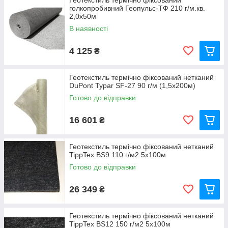
Геотекстиль термічно фіксований
голкопробивний Геопульс-ТФ 210 г/м.кв.
2,0x50м
В наявності
4 125
₴
Геотекстиль термічно фіксований нетканий
DuPont Typar SF-27 90 г/м (1,5x200м)
Готово до відправки
16 601
₴
Геотекстиль термічно фіксований нетканий
TippTex BS9 110 г/м2 5х100м
Готово до відправки
26 349
₴
Геотекстиль термічно фіксований нетканий
TippTex BS12 150 г/м2 5х100м