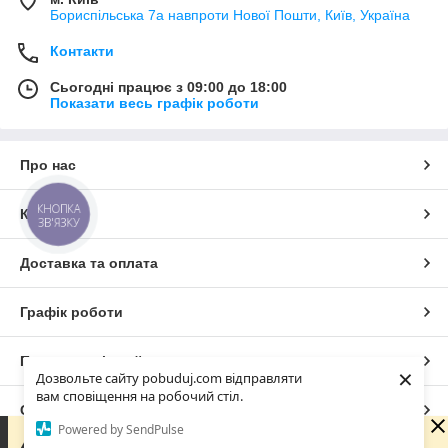
Бориспільська 7а навпроти Нової Пошти, Київ, Україна
Контакти
Сьогодні працює з 09:00 до 18:00
Показати весь графік роботи
Про нас
КНОПКА
Контакти
ЗВ'ЯЗКУ
Доставка та оплата
Графік роботи
Повна версія сайту
×
Дозвольте сайту pobuduj.com відправляти
вам сповіщення на робочий стіл.
Сайт створено на маркетплейсі
Prom.ua
Powered by SendPulse
Зараз ми не можемо відразу відповісти на запит, але