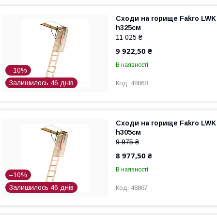
Сходи на горище Fakro LWK 
h325см
11 025 ₴
9 922,50 ₴
В наявності
–10%
Залишилось 46 днів
48868
Сходи на горище Fakro LWK 
h305см
9 975 ₴
8 977,50 ₴
В наявності
–10%
Залишилось 46 днів
48867