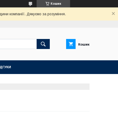
Кошик
дини компаніїї. Дякуємо за розуміння.
Кошик
ІДГУКИ