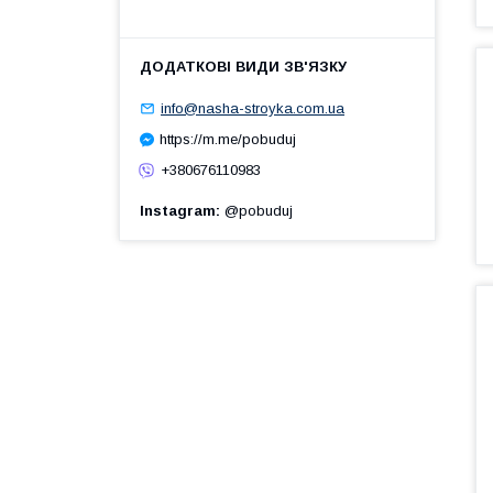
info@nasha-stroyka.com.ua
https://m.me/pobuduj
+380676110983
Instagram
@pobuduj