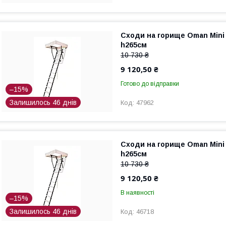
Сходи на горище Oman Mini
h265см
10 730 ₴
9 120,50 ₴
Готово до відправки
–15%
Залишилось 46 днів
47962
Сходи на горище Oman Mini
h265см
10 730 ₴
9 120,50 ₴
В наявності
–15%
Залишилось 46 днів
46718