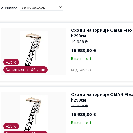
Сходи на горище Oman Flex
h290см
19 988 ₴
16 989,80 ₴
В наявності
–15%
Залишилось 46 днів
45898
Сходи на горище OMAN Flex
h290см
19 988 ₴
16 989,80 ₴
В наявності
–15%