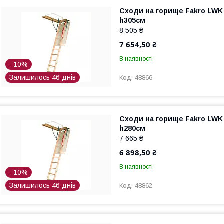
Сходи на горище Fakro LWK 
h305см
8 505 ₴
7 654,50 ₴
В наявності
–10%
Залишилось 46 днів
48866
Сходи на горище Fakro LWK 
h280см
7 665 ₴
6 898,50 ₴
В наявності
–10%
Залишилось 46 днів
48862