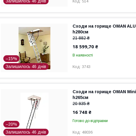
Залишилось 46 днів
514
Сходи на горище OMAN ALU 
h280см
21 882 ₴
18 599,70 ₴
В наявності
–15%
Залишилось 46 днів
3743
Сходи на горище OMAN Mini 
h265см
20 935 ₴
16 748 ₴
Готово до відправки
–20%
Залишилось 46 днів
48036