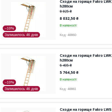
Сходи на горище Fakro LWK 
h280см
8 925 ₴
8 032,50 ₴
В наявності
–10%
Залишилось 46 днів
48860
Сходи на горище Fakro LWK 
h280см
6 405 ₴
5 764,50 ₴
В наявності
–10%
Залишилось 46 днів
48861
Сходи на горище Fakro LWS 