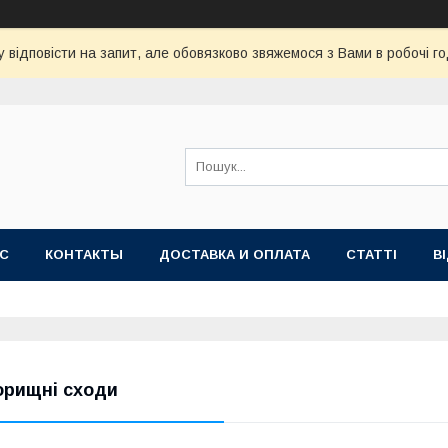
 відповісти на запит, але обовязково звяжемося з Вами в робочі го
АС
КОНТАКТЫ
ДОСТАВКА И ОПЛАТА
СТАТТІ
В
орищні сходи