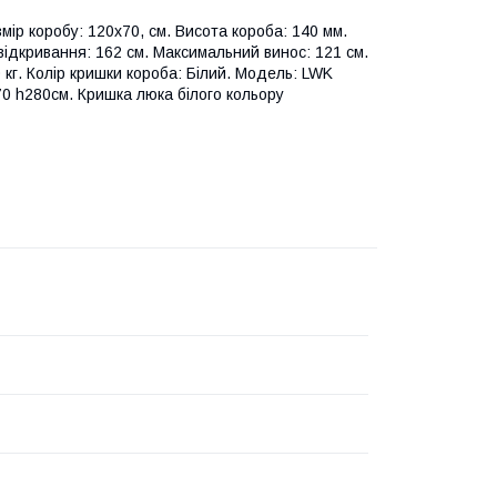
мір коробу: 120x70, см. Висота короба: 140 мм.
відкривання: 162 см. Максимальний винос: 121 см.
кг. Колір кришки короба: Білий. Модель: LWK
x70 h280см. Кришка люка білого кольору