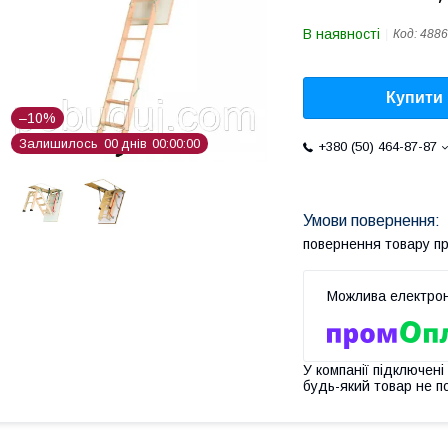
В наявності
Код:
4886
Купити
–10%
Залишилось
0
0
днів
0
0
0
0
0
0
+380 (50) 464-87-87
повернення товару п
У компанії підключені
будь-який товар не п