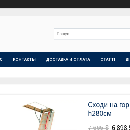
АС
КОНТАКТЫ
ДОСТАВКА И ОПЛАТА
СТАТТІ
В
Сходи на гор
h280см
6 898,
7 665 ₴