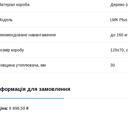
атеріал короба
Дерево (
Мoдель
LWK Plus
екомендоване навантаження
до 160 кг
озмір коробу
120x70, 
овщина утеплювача, мм
30
нформація для замовлення
іна:
6 898,50 ₴