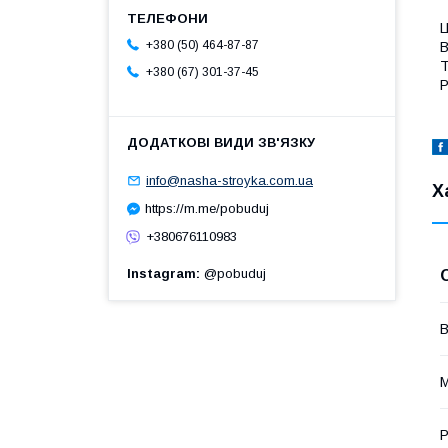
Ц
+380 (50) 464-87-87
В
Т
+380 (67) 301-37-45
P
info@nasha-stroyka.com.ua
Х
https://m.me/pobuduj
+380676110983
Instagram
@pobuduj
В
М
Р