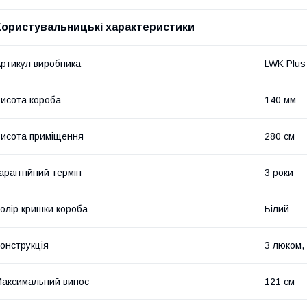
Користувальницькі характеристики
ртикул виробника
LWK Plus
исота короба
140 мм
исота приміщення
280 см
арантійний термін
3 роки
олір кришки короба
Білий
онструкція
З люком,
аксимальний винос
121 см