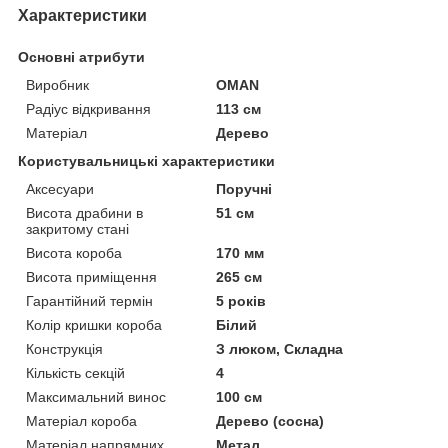
Характеристики
Основні атрибути
Виробник
OMAN
Радіус відкривання
113 см
Матеріал
Дерево
Користувальницькі характеристики
Аксесуари
Поручні
Висота драбини в
51 см
закритому стані
Висота короба
170 мм
Висота приміщення
265 см
Гарантійний термін
5 років
Колір кришки короба
Білий
Конструкція
З люком, Складна
Кількість секцій
4
Максимальний винос
100 см
Матеріал короба
Дерево (сосна)
Матеріал напрямних
Метал