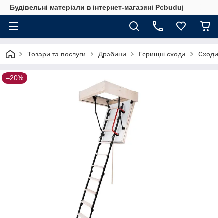
Будівельні матеріали в інтернет-магазині Pobuduj
Товари та послуги
Драбини
Горищні сходи
Сходи
–20%