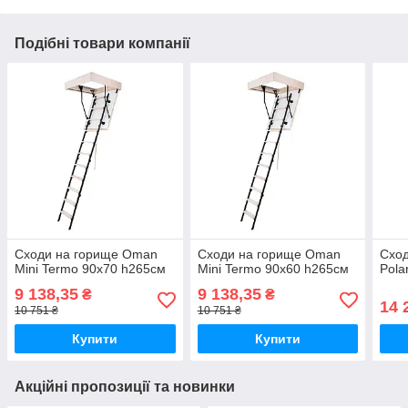
Подібні товари компанії
Сходи на горище Oman
Сходи на горище Oman
Схо
Mini Termo 90x70 h265см
Mini Termo 90x60 h265см
Pola
9 138,35
9 138,35
₴
₴
14 
10 751 ₴
10 751 ₴
Купити
Купити
Акційні пропозиції та новинки