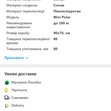
Матеріал сходинок
Сосна
Матеріал термоізоляції
Пінополіуретан
Мoдель
Mini Polar
Рекомендоване
до 160 кг
навантаження
Розмір коробу
90x70, см
Товщина термоізоляційної
86
кришки
Товщина утеплювача, мм
80
Приховати
Умови доставки
Магазини Rozetka
Укрпошта
Самовивіз
Delivery