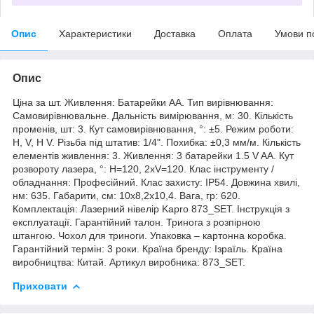
Опис
Характеристики
Доставка
Оплата
Умови п
Опис
Ціна за шт. Живлення: Батарейки AA. Тип вирівнювання:
Самовирівнювальне. Дальність вимірювання, м: 30. Кількість
променів, шт: 3. Кут самовирівнювання, °: ±5. Режим роботи:
H, V, H V. Різьба під штатив: 1/4". Похибка: ±0,3 мм/м. Кількість
елементів живлення: 3. Живлення: 3 батарейки 1.5 V AA. Кут
розвороту лазера, °: H=120, 2хV=120. Клас інструменту /
обладнання: Професійний. Клас захисту: IP54. Довжина хвилі,
нм: 635. Габарити, см: 10x8,2x10,4. Вага, гр: 620.
Комплектація: Лазерний нівелір Kapro 873_SET. Інструкція з
експлуатації. Гарантійний талон. Тринога з розпірною
штангою. Чохол для триноги. Упаковка – картонна коробка.
Гарантійний термін: 3 роки. Країна бренду: Ізраїль. Країна
виробництва: Китай. Артикул виробника: 873_SET.
Приховати