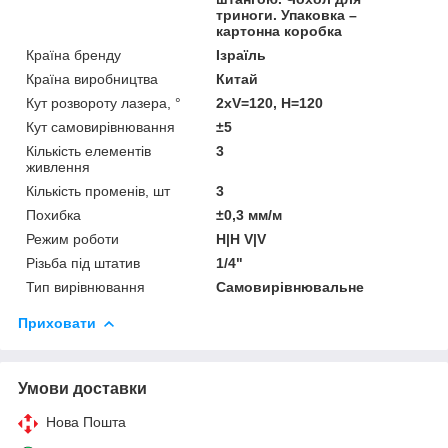
триноги. Упаковка –
картонна коробка
Країна бренду
Ізраїль
Країна виробництва
Китай
Кут розвороту лазера, °
2хV=120, H=120
Кут самовирівнювання
±5
Кількість елементів
3
живлення
Кількість променів, шт
3
Похибка
±0,3 мм/м
Режим роботи
H|H V|V
Різьба під штатив
1/4"
Тип вирівнювання
Самовирівнювальне
Приховати
Умови доставки
Нова Пошта