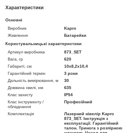
Характеристики
Основні
Виробник
Kapro
Живлення
Батарейки
Користувальницькі характеристики
Артикул виробника
873_SET
Вага, гр
620
Габариті, см
10x8,2x10,4
Гарантійний термін
3 роки
Дальність вимірювання, м
30
Довжина хвилі, нм
635
Клас захисту
IP54
Клас інструменту /
Професійний
обладнання
Комплектація
Лазерний нівелір Kapro
873_SET. Інструкція з
експлуатації. Гарантійний
талон. Тринога з розпірною
штангою. Чохол для