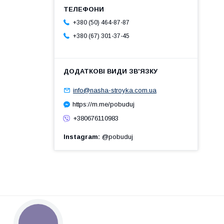
+380 (50) 464-87-87
+380 (67) 301-37-45
info@nasha-stroyka.com.ua
https://m.me/pobuduj
+380676110983
Instagram
@pobuduj
КНОПКА