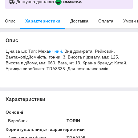
Доступна доставка
Опис
Характеристики
Доставка
Оплата
Умови 
Опис
Ціна за шт. Тип: Меха
нічний.
Вид домкрата: Рейковий.
Вантажопідйомність, тонни: 3. Висота підхвату, мм: 125.
Висота підйому, мм: 660. Вага, кг: 13. Країна бренду: Китай.
Артикул виробника: TRA8335. Для позашляховиків
Характеристики
Основні
Виробник
TORIN
Користувальницькі характеристики
Артикул виробника
TRA8335