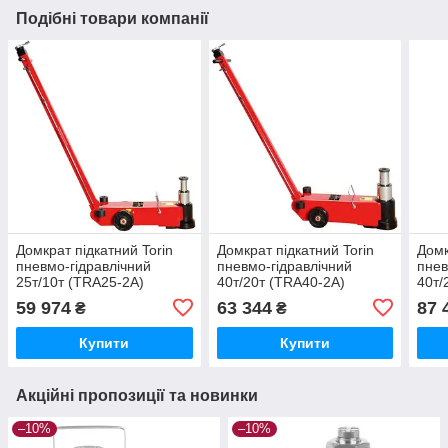
Подібні товари компанії
Домкрат підкатний Torin
Домкрат підкатний Torin
Домк
пневмо-гідравлічний
пневмо-гідравлічний
пнев
25т/10т (TRA25-2A)
40т/20т (TRA40-2A)
40т/
59 974
63 344
87 
₴
₴
Купити
Купити
Акційні пропозиції та новинки
–10%
–10%