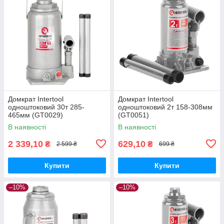
Домкрат Intertool
Домкрат Intertool
одноштоковий 30т 285-
одноштоковий 2т 158-308мм
465мм (GT0029)
(GT0051)
В наявності
В наявності
2 339,10
629,10
₴
₴
2 599 ₴
699 ₴
Купити
Купити
–10%
–10%