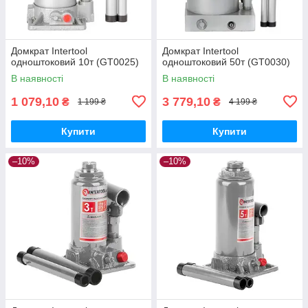
Домкрат Intertool
Домкрат Intertool
одноштоковий 10т (GT0025)
одноштоковий 50т (GT0030)
В наявності
В наявності
1 079,10
3 779,10
₴
₴
1 199 ₴
4 199 ₴
Купити
Купити
–10%
–10%