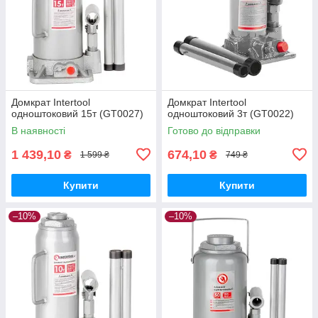
Домкрат Intertool
Домкрат Intertool
одноштоковий 15т (GT0027)
одноштоковий 3т (GT0022)
В наявності
Готово до відправки
1 439,10
674,10
₴
₴
1 599 ₴
749 ₴
Купити
Купити
–10%
–10%