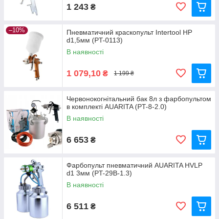
1 243
₴
–10%
Пневматичний краскопульт Intertool HP
d1,5мм (PT-0113)
В наявності
1 079,10
₴
1 199 ₴
Червонокогнітальний бак 8л з фарбопультом
в комплекті AUARITA (PT-8-2.0)
В наявності
6 653
₴
Фарбопульт пневматичний AUARITA HVLP
d1 3мм (PT-29B-1.3)
В наявності
6 511
₴