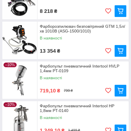
8 218
₴
Фарборозпилювач безповітряний GTM 1,5л/
хв 1010В (ASG-1500/1010)
В наявності
13 354
₴
–10%
Фарбопульт пневматичний Intertool HVLP
1,4мм PT-0109
В наявності
719,10
₴
799 ₴
–10%
Фарбопульт пневматичний Intertool HP
1,8мм PT-0140
В наявності
1 349,10
₴
1 499 ₴