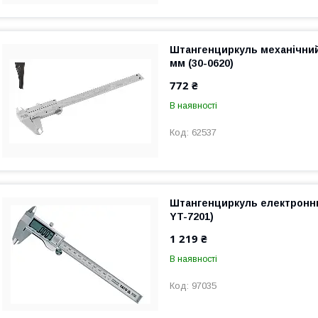
Штангенциркуль механічний 
мм (30-0620)
772 ₴
В наявності
62537
Штангенциркуль електронн
YT-7201)
1 219 ₴
В наявності
97035