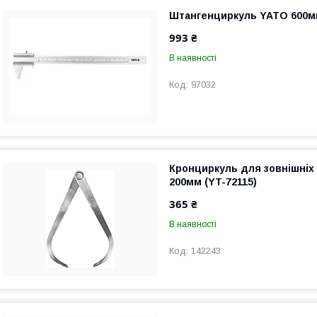
Штангенциркуль YATO 600мм
993 ₴
В наявності
97032
Кронциркуль для зовнішніх
200мм (YT-72115)
365 ₴
В наявності
142243