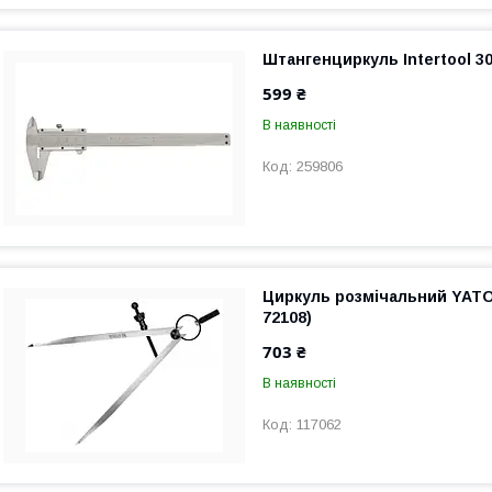
Штангенциркуль Intertool 3
599 ₴
В наявності
259806
Циркуль розмічальний YATO
72108)
703 ₴
В наявності
117062