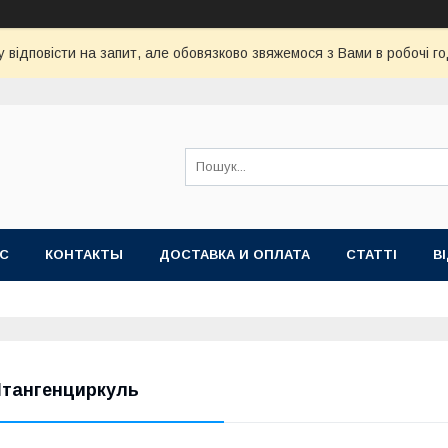
 відповісти на запит, але обовязково звяжемося з Вами в робочі го
АС
КОНТАКТЫ
ДОСТАВКА И ОПЛАТА
СТАТТІ
В
тангенциркуль