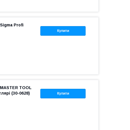
igma Profi
Купити
 MASTER TOOL
лярі (30-0628)
Купити