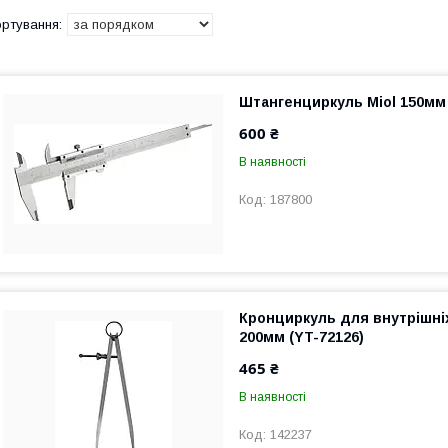
Штангенциркуль Miol 150мм 
600 ₴
В наявності
187800
Кронциркуль для внутрішні
200мм (YT-72126)
465 ₴
В наявності
142237