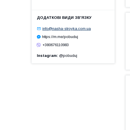
info@nasha-stroyka.com.ua
https://m.me/pobuduj
+380676110983
Instagram
@pobuduj