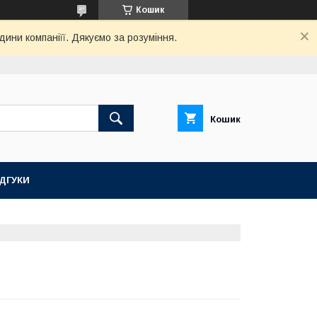
Кошик
дини компаніїї. Дякуємо за розуміння.
Кошик
ІДГУКИ