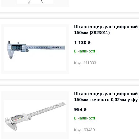
Штангенциркуль цифровий S
150мм (3923011)
1 130 ₴
В наявності
111333
Штангенциркуль цифровий
150мм точність 0,02мм у фут
954 ₴
В наявності
93439