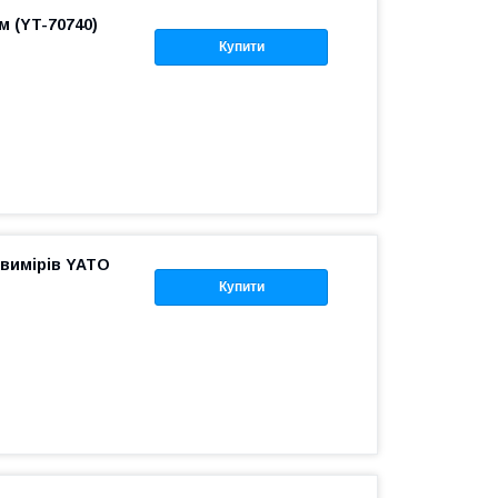
 (YT-70740)
Купити
 вимірів YATO
Купити