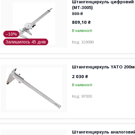
Штангенциркуль цифровий I
(MT-3005)
899 ₴
809,10 ₴
В наявності
–10%
Залишилось 45 днів
110080
Штангенциркуль YATO 200мм
2 030 ₴
В наявності
97030
Штангенциркуль аналогови