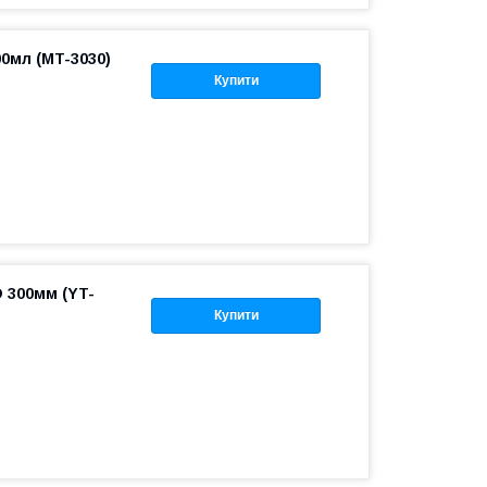
00мл (MT-3030)
Купити
 300мм (YT-
Купити