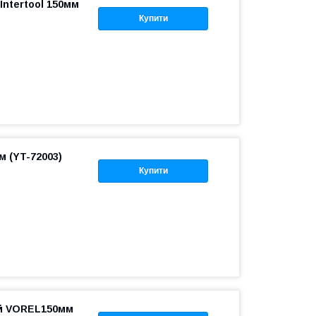
ntertool 150мм
Купити
 (YT-72003)
Купити
й VOREL150мм