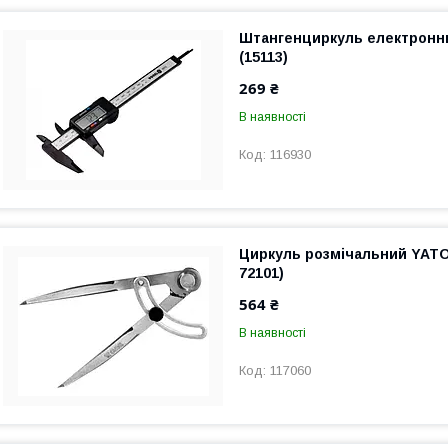
Штангенциркуль електронн
(15113)
269 ₴
В наявності
116930
Циркуль розмічальний YATO
72101)
564 ₴
В наявності
117060