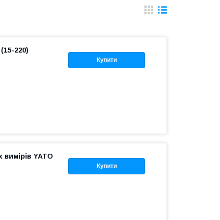
(15-220)
Купити
х вимірів YATO
Купити