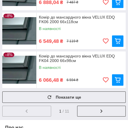
6 888,04
₴
7 487 ₴
–8%
Комір до мансардного вікна VELUX EDQ
FK06 2000 66x118см
В наявності
6 549,48
₴
7 119 ₴
–8%
Комір до мансардного вікна VELUX EDQ
FK04 2000 66x98см
В наявності
6 066,48
₴
6 594 ₴
Показати ще
1
/ 11
Про нас