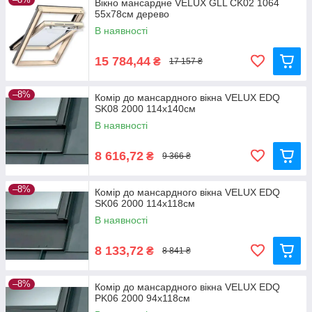
Вікно мансардне VELUX GLL CK02 1064
55х78см дерево
В наявності
15 784,44
₴
17 157 ₴
–8%
Комір до мансардного вікна VELUX EDQ
SK08 2000 114x140см
В наявності
8 616,72
₴
9 366 ₴
–8%
Комір до мансардного вікна VELUX EDQ
SK06 2000 114x118см
В наявності
8 133,72
₴
8 841 ₴
–8%
Комір до мансардного вікна VELUX EDQ
PK06 2000 94x118см