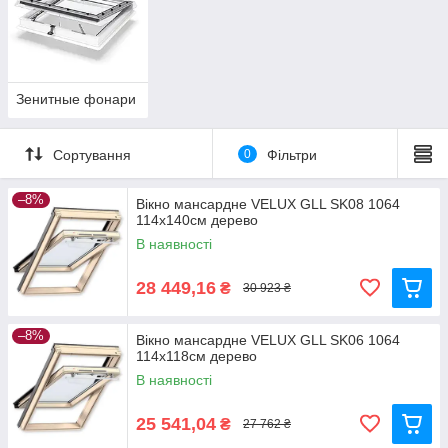
Зенитные фонари
Сортування
0
Фільтри
–8%
Вікно мансардне VELUX GLL SK08 1064
114x140см дерево
В наявності
28 449,16
₴
30 923 ₴
–8%
Вікно мансардне VELUX GLL SK06 1064
114x118см дерево
В наявності
25 541,04
₴
27 762 ₴