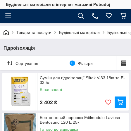
Будівельні матеріали в інтернет-магазині Pobuduj
Товари та послуги
Будівельні матеріали
Будівельні с
Гідроізоляція
Сортування
0
Фільтри
Суміш для гідроізоляції Siltek V-33 18кг та E-
33 5л
В наявності
2 402
₴
Бентонітовий порошок Edilmodulo Laviosa
Bentosund 120 E 25к
Готово до відправки