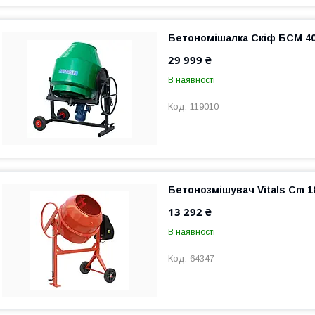
Бетономішалка Скіф БСМ 400
29 999 ₴
В наявності
119010
Бетонозмішувач Vitals Cm 1
13 292 ₴
В наявності
64347