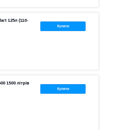
rt 125л (110-
Купити
0 1500 літрів
Купити