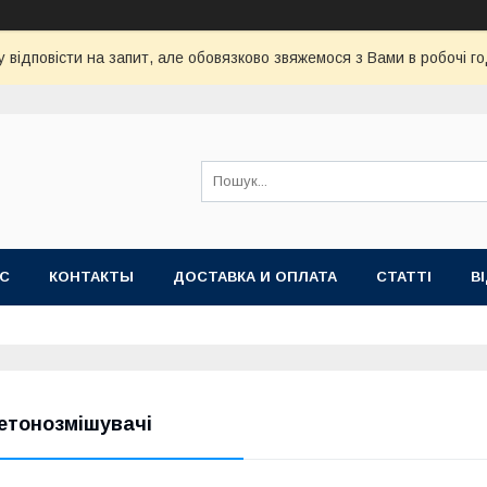
 відповісти на запит, але обовязково звяжемося з Вами в робочі го
АС
КОНТАКТЫ
ДОСТАВКА И ОПЛАТА
СТАТТІ
В
етонозмішувачі