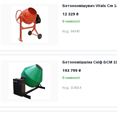
Бетонозмішувач Vitals Cm 1
12 329 ₴
В наявності
64345
Бетономішалка Скіф БСМ 100
193 799 ₴
В наявності
119014