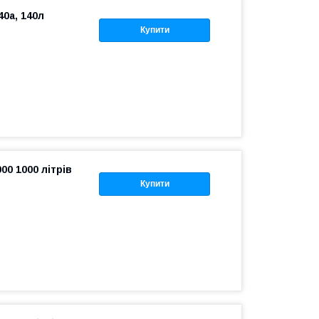
40a, 140л
Купити
0 1000 літрів
Купити