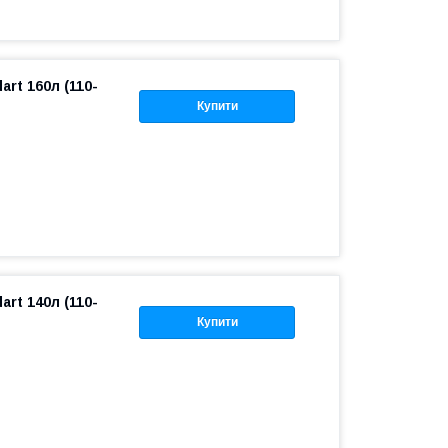
rt 160л (110-
Купити
rt 140л (110-
Купити