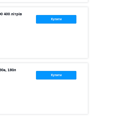
 400 літрів
Купити
80a, 180л
Купити