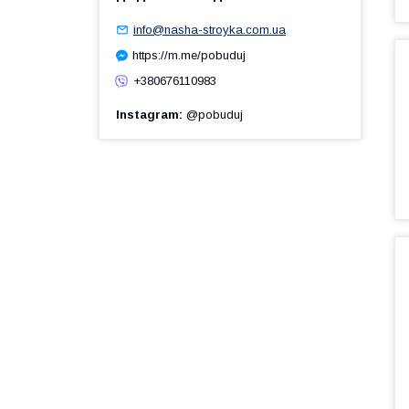
info@nasha-stroyka.com.ua
https://m.me/pobuduj
+380676110983
Instagram
@pobuduj