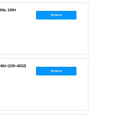
60a, 160л
Купити
40л (220-4022)
Купити