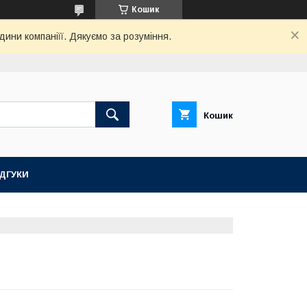
Кошик
дини компаніїї. Дякуємо за розуміння.
Кошик
ІДГУКИ