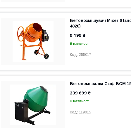
Бетонозмішувач Mixer Standa
4020)
9 199 ₴
В наявності
255017
Бетономішалка Скіф БСМ 150
239 699 ₴
В наявності
119015