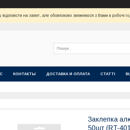
 відповісти на запит, але обовязково звяжемося з Вами в робочі го
АС
КОНТАКТЫ
ДОСТАВКА И ОПЛАТА
СТАТТІ
В
Заклепка алю
50шт (RT-401