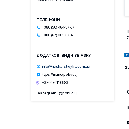
+380 (50) 464-87-87
Ц
+380 (67) 301-37-45
У
info@nasha-stroyka.com.ua
Х
https://m.me/pobuduj
+380676110983
Instagram
@pobuduj
В