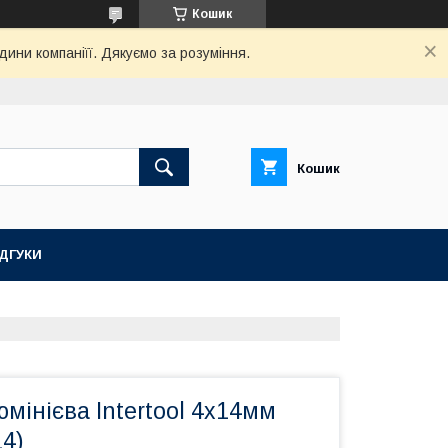
Кошик
дини компаніїї. Дякуємо за розуміння.
Кошик
ІДГУКИ
мінієва Intertool 4х14мм
4)