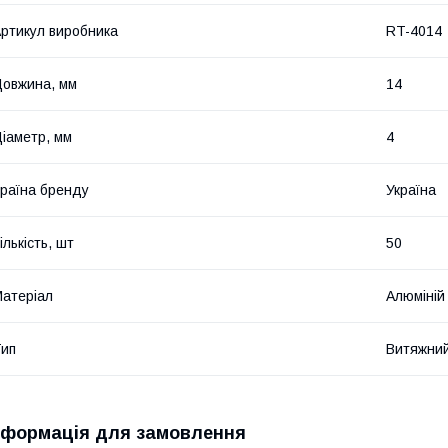
ртикул виробника
RT-4014
овжина, мм
14
іаметр, мм
4
раїна бренду
Україна
ількість, шт
50
атеріал
Алюміній
ип
Витяжни
нформація для замовлення