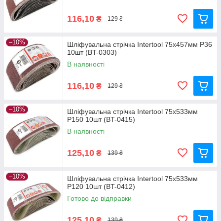
116,10
₴
129 ₴
–10%
Шліфувальна стрічка Intertool 75x457мм P36
10шт (BT-0303)
В наявності
116,10
₴
129 ₴
–10%
Шліфувальна стрічка Intertool 75x533мм
P150 10шт (BT-0415)
В наявності
125,10
₴
139 ₴
–10%
Шліфувальна стрічка Intertool 75x533мм
P120 10шт (BT-0412)
Готово до відправки
125,10
₴
139 ₴