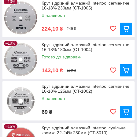
–10%
Круг відрізний алмазний Intertool сегментне
16-18% 230мм (CT-1005)
В наявності
224,10
₴
249 ₴
–10%
Круг відрізний алмазний Intertool сегментне
16-18% 180мм (CT-1004)
Готово до відправки
143,10
₴
159 ₴
Круг відрізний алмазний Intertool сегментне
16-18% 125мм (CT-1002)
В наявності
69
₴
–15%
Круг відрізний алмазний Intertool суцільна
кромка 22-24% 230мм (CT-3010)