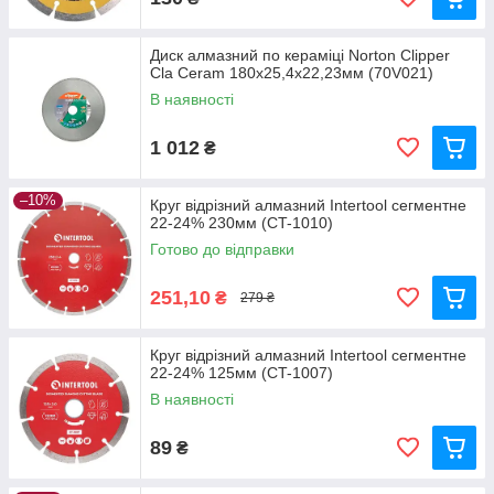
Диск алмазний по кераміці Norton Clipper
Cla Ceram 180x25,4x22,23мм (70V021)
В наявності
1 012
₴
–10%
Круг відрізний алмазний Intertool сегментне
22-24% 230мм (CT-1010)
Готово до відправки
251,10
₴
279 ₴
Круг відрізний алмазний Intertool сегментне
22-24% 125мм (CT-1007)
В наявності
89
₴