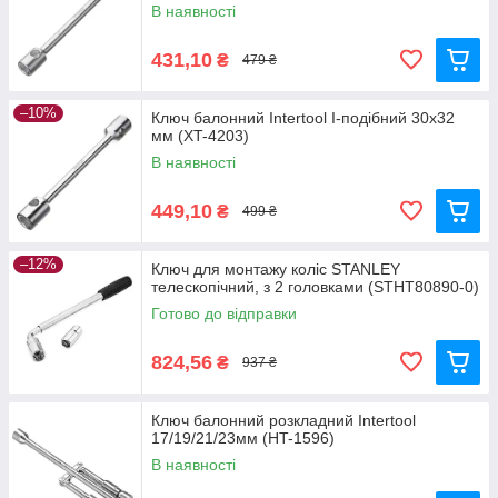
В наявності
431,10
₴
479 ₴
–10%
Ключ балонний Intertool I-подібний 30х32
мм (XT-4203)
В наявності
449,10
₴
499 ₴
–12%
Ключ для монтажу коліс STANLEY
телескопічний, з 2 головками (STHT80890-0)
Готово до відправки
824,56
₴
937 ₴
Ключ балонний розкладний Intertool
17/19/21/23мм (HT-1596)
В наявності