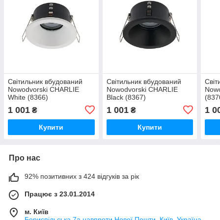
Світильник вбудований
Світильник вбудований
Світ
Nowodvorski CHARLIE
Nowodvorski CHARLIE
Nowo
White (8366)
Black (8367)
(837
1 001
1 001
1 0
₴
₴
Купити
Купити
Про нас
92% позитивних з 424 відгуків за рік
Працює з 23.01.2014
м. Київ
Бориспільська 7а навпроти Нової Пошти, Київ, Україна