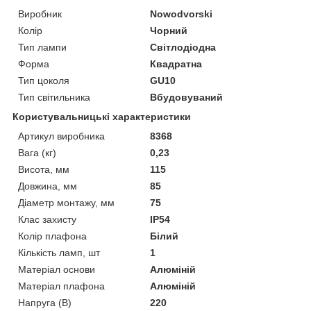
Виробник
Nowodvorski
Колір
Чорний
Тип лампи
Світлодіодна
Форма
Квадратна
Тип цоколя
GU10
Тип світильника
Вбудовуваний
Користувальницькі характеристики
Артикул виробника
8368
Вага (кг)
0,23
Висота, мм
115
Довжина, мм
85
Діаметр монтажу, мм
75
Клас захисту
IP54
Колір плафона
Білий
Кількість ламп, шт
1
Матеріал основи
Алюміній
Матеріал плафона
Алюміній
Напруга (В)
220