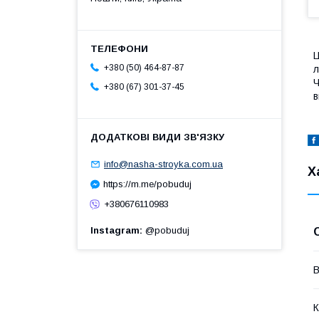
Ц
+380 (50) 464-87-87
л
Ч
+380 (67) 301-37-45
в
info@nasha-stroyka.com.ua
Х
https://m.me/pobuduj
+380676110983
Instagram
@pobuduj
В
К