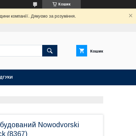
Кошик
дини компаніїї. Дякуємо за розуміння.
Кошик
ІДГУКИ
вбудований Nowodvorski
k (8367)