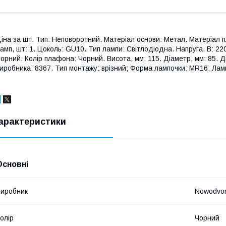
іна за шт. Тип: Неповоротний. Матеріал основи: Метал. Матеріал пл
амп, шт: 1. Цоколь: GU10. Тип лампи: Світлодіодна. Напруга, В: 220
орний. Колір плафона: Чорний. Висота, мм: 115. Діаметр, мм: 85. Ді
иробника: 8367. Тип монтажу: врізний; Форма лампочки: MR16; Лампо
арактеристики
Основні
иробник
Nowodvor
олір
Чорний