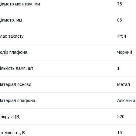
іаметр монтажу, мм
75
іаметр, мм
85
лас захисту
IP54
олір плафона
Чорний
ількість ламп, шт
1
атеріал основи
Метал
атеріал плафона
Алюміній
апруга (В)
220
отужність, Вт
15