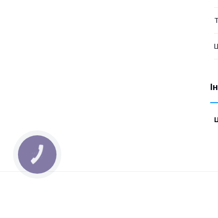
Т
Ц
І
Ц
КНОПКА
ЗВ'ЯЗКУ