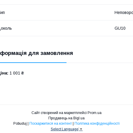
ип
Неповор
околь
GU10
нформація для замовлення
іна:
1 001 ₴
Сайт створений на маркетплейсі
Prom.ua
Продавець на Bigl.ua
Pobuduj |
Поскаржитися на контент
|
Політика конфіденційності
Select Language
▼