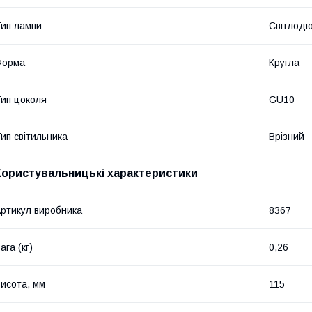
ип лампи
Світлоді
Форма
Кругла
ип цоколя
GU10
ип світильника
Врізний
Користувальницькі характеристики
ртикул виробника
8367
ага (кг)
0,26
исота, мм
115