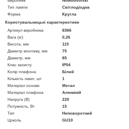
Виробник
Nowodvorski
Тип лампи
Світлодіодна
Форма
Кругла
Користувальницькі характеристики
Артикул виробника
8366
Вага (кг)
0,26
Висота, мм
115
Діаметр монтажу, мм
75
Діаметр, мм
85
Клас захисту
IP54
Колір плафона
Білий
Кількість ламп, шт
1
Матеріал основи
Метал
Матеріал плафона
Алюміній
Напруга (В)
220
Потужність, Вт
15
Тип
Неповоротний
Цоколь
GU10