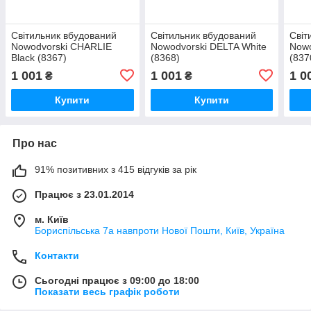
Світильник вбудований
Світильник вбудований
Світ
Nowodvorski CHARLIE
Nowodvorski DELTA White
Nowo
Black (8367)
(8368)
(837
1 001
1 001
1 0
₴
₴
Купити
Купити
Про нас
91% позитивних з 415 відгуків за рік
Працює з 23.01.2014
м. Київ
Бориспільська 7а навпроти Нової Пошти, Київ, Україна
Контакти
Сьогодні працює з 09:00 до 18:00
Показати весь графік роботи