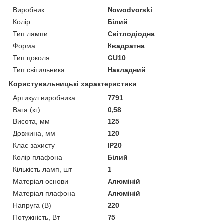
Виробник
Nowodvorski
Колір
Білий
Тип лампи
Світлодіодна
Форма
Квадратна
Тип цоколя
GU10
Тип світильника
Накладний
Користувальницькі характеристики
Артикул виробника
7791
Вага (кг)
0,58
Висота, мм
125
Довжина, мм
120
Клас захисту
IP20
Колір плафона
Білий
Кількість ламп, шт
1
Матеріал основи
Алюміній
Матеріал плафона
Алюміній
Напруга (В)
220
Потужність, Вт
75