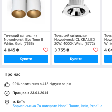
Точковий світильник
Точковий світильник
Точк
Nowodvorski Eye Tone II
Nowodvorski CL KEA LED
Nowo
White, Gold (7665)
20W, 4000K White (8772)
Whit
4 045
3 755
4 0
₴
₴
Купити
Купити
Про нас
92% позитивних з 418 відгуків за рік
Працює з 23.01.2014
м. Київ
Бориспільська 7а навпроти Нової Пошти, Київ, Україна