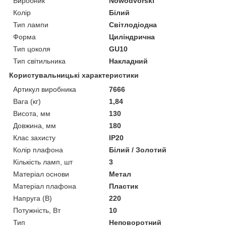
Виробник
Nowodvorski
Колір
Білий
Тип лампи
Світлодіодна
Форма
Циліндрична
Тип цоколя
GU10
Тип світильника
Накладний
Користувальницькі характеристики
Артикул виробника
7666
Вага (кг)
1,84
Висота, мм
130
Довжина, мм
180
Клас захисту
IP20
Колір плафона
Білий / Золотий
Кількість ламп, шт
3
Матеріал основи
Метал
Матеріал плафона
Пластик
Напруга (В)
220
Потужність, Вт
10
Тип
Неповоротний