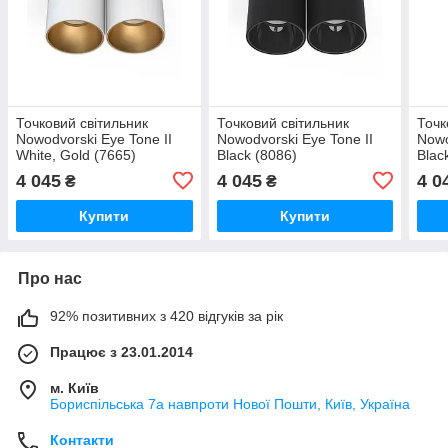
Точковий світильник
Точковий світильник
Точк
Nowodvorski Eye Tone II
Nowodvorski Eye Tone II
Nowo
White, Gold (7665)
Black (8086)
Blac
4 045
4 045
4 0
₴
₴
Купити
Купити
Про нас
92% позитивних з 420 відгуків за рік
Працює з 23.01.2014
м. Київ
Бориспільська 7а навпроти Нової Пошти, Київ, Україна
Контакти