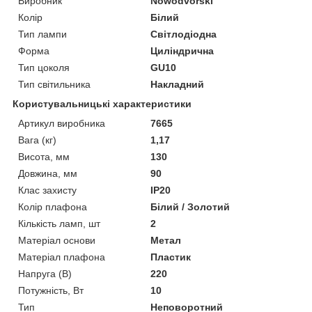
Виробник
Nowodvorski
Колір
Білий
Тип лампи
Світлодіодна
Форма
Циліндрична
Тип цоколя
GU10
Тип світильника
Накладний
Користувальницькі характеристики
Артикул виробника
7665
Вага (кг)
1,17
Висота, мм
130
Довжина, мм
90
Клас захисту
IP20
Колір плафона
Білий / Золотий
Кількість ламп, шт
2
Матеріал основи
Метал
Матеріал плафона
Пластик
Напруга (В)
220
Потужність, Вт
10
Тип
Неповоротний