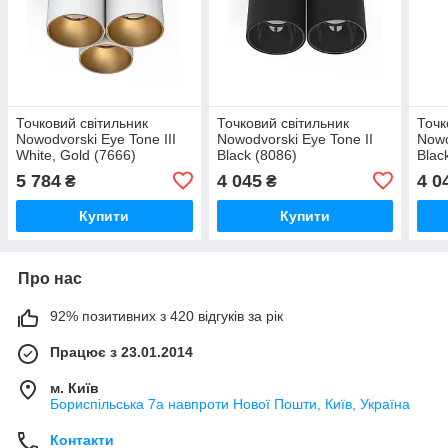
Точковий світильник
Точковий світильник
Точк
Nowodvorski Eye Tone III
Nowodvorski Eye Tone II
Nowo
White, Gold (7666)
Black (8086)
Blac
5 784
4 045
4 0
₴
₴
Купити
Купити
Про нас
92% позитивних з 420 відгуків за рік
Працює з 23.01.2014
м. Київ
Бориспільська 7а навпроти Нової Пошти, Київ, Україна
Контакти