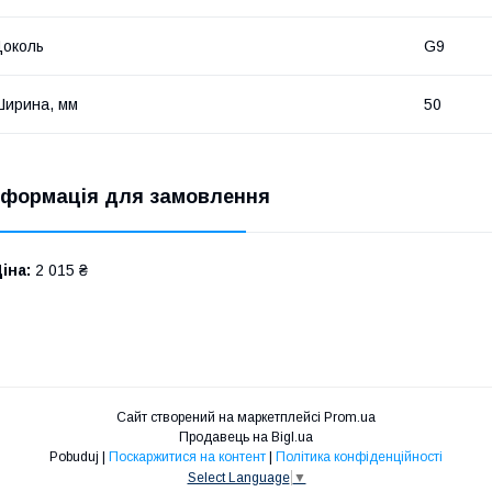
околь
G9
ирина, мм
50
нформація для замовлення
іна:
2 015 ₴
Сайт створений на маркетплейсі
Prom.ua
Продавець на Bigl.ua
Pobuduj |
Поскаржитися на контент
|
Політика конфіденційності
Select Language
▼