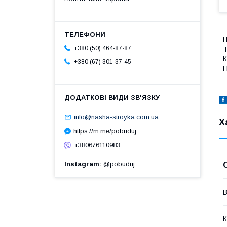
Ц
+380 (50) 464-87-87
Т
К
+380 (67) 301-37-45
П
info@nasha-stroyka.com.ua
Х
https://m.me/pobuduj
+380676110983
Instagram
@pobuduj
В
К