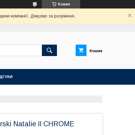
Кошик
дини компаніїї. Дякуємо за розуміння.
Кошик
ІДГУКИ
ski Natalie II CHROME