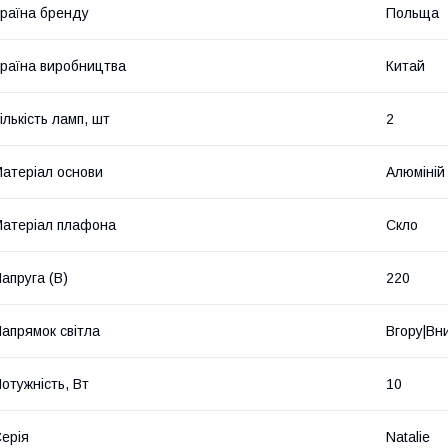
раїна бренду
Польща
раїна виробництва
Китай
ількість ламп, шт
2
атеріал основи
Алюміній
атеріал плафона
Скло
апруга (В)
220
апрямок світла
Вгору|Вн
отужність, Вт
10
ерія
Natalie