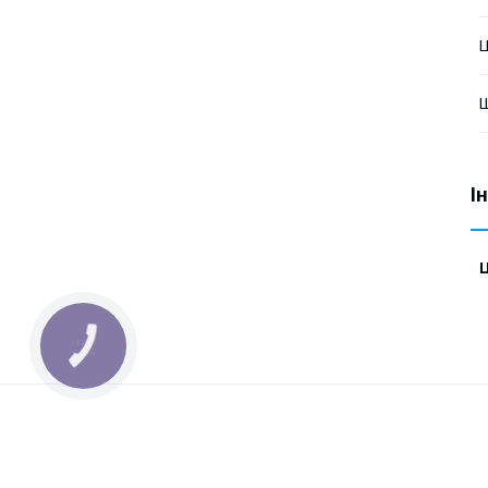
Ц
Ш
І
Ц
КНОПКА
ЗВ'ЯЗКУ