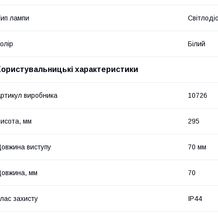
ип лампи
Світлоді
олір
Білий
Користувальницькі характеристики
ртикул виробника
10726
исота, мм
295
овжина виступу
70 мм
овжина, мм
70
лас захисту
IP44