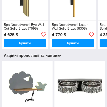
Бра Nowodvorski Eye Wall
Бра Nowodvorski Laser
Бра 
Cut Solid Brass (7995)
Wall Solid Brass (8308)
Soli
4 625
4 770
4 3
₴
₴
Купити
Купити
Акційні пропозиції та новинки