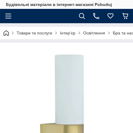
Будівельні матеріали в інтернет-магазині Pobuduj
Товари та послуги
Інтер'єр
Освітлення
Бра та нас