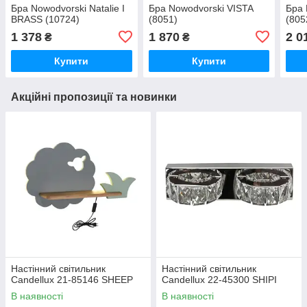
Бра Nowodvorski Natalie I
Бра Nowodvorski VISTA
Бра 
BRASS (10724)
(8051)
(805
1 378
1 870
2 0
₴
₴
Купити
Купити
Акційні пропозиції та новинки
Настінний світильник
Настінний світильник
Candellux 21-85146 SHEEP
Candellux 22-45300 SHIPI
В наявності
В наявності