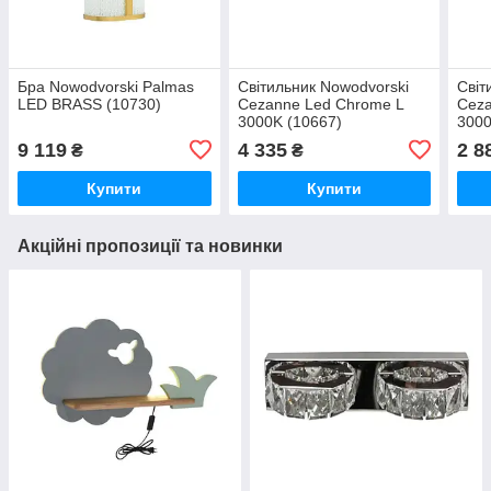
Бра Nowodvorski Palmas
Світильник Nowodvorski
Світ
LED BRASS (10730)
Cezanne Led Chrome L
Ceza
3000K (10667)
3000
9 119
4 335
2 8
₴
₴
Купити
Купити
Акційні пропозиції та новинки