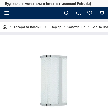
Будівельні матеріали в інтернет-магазині Pobuduj
Товари та послуги
Інтер'єр
Освітлення
Бра та нас