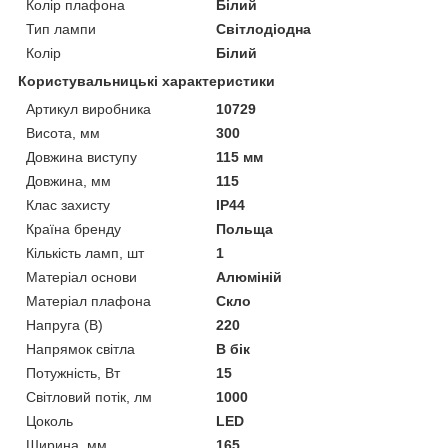
Колір плафона
Білий
Тип лампи
Світлодіодна
Колір
Білий
Користувальницькі характеристики
Артикул виробника
10729
Висота, мм
300
Довжина виступу
115 мм
Довжина, мм
115
Клас захисту
IP44
Країна бренду
Польща
Кількість ламп, шт
1
Матеріал основи
Алюміній
Матеріал плафона
Скло
Напруга (В)
220
Напрямок світла
В бік
Потужність, Вт
15
Світловий потік, лм
1000
Цоколь
LED
Ширина, мм
165