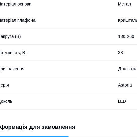
атеріал основи
Метал
атеріал плафона
Криштал
апруга (В)
180-260
отужність, Вт
38
ризначення
Для віта
ерія
Astoria
околь
LED
нформація для замовлення