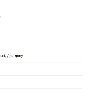
ь
льні, Для дому