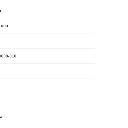
й
одна
0038-010
на