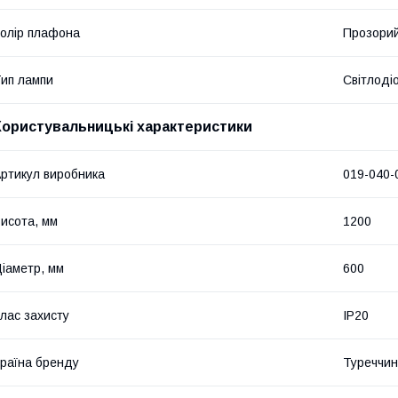
олір плафона
Прозори
ип лампи
Світлоді
Користувальницькі характеристики
ртикул виробника
019-040-
исота, мм
1200
іаметр, мм
600
лас захисту
IP20
раїна бренду
Туреччи