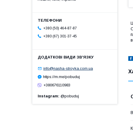
Ц
+380 (50) 464-87-87
С
п
+380 (67) 301-37-45
в
info@nasha-stroyka.com.ua
Х
https://m.me/pobuduj
+380676110983
Instagram
@pobuduj
В
К