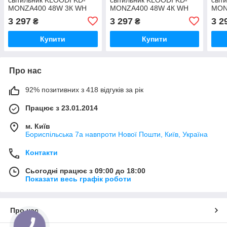
MONZA400 48W 3К WH
MONZA400 48W 4К WH
MON
IP44
IP44
IP44
3 297
3 297
3 2
₴
₴
Купити
Купити
Про нас
92% позитивних з 418 відгуків за рік
Працює з 23.01.2014
м. Київ
Бориспільська 7а навпроти Нової Пошти, Київ, Україна
Контакти
Сьогодні працює з 09:00 до 18:00
Показати весь графік роботи
Про нас
КНОПКА