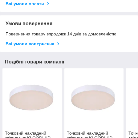
Всі умови оплати
Умови повернення
Повернення товару впродовж 14 днів за домовленістю
Всі умови повернення
Подібні товари компанії
Точковий накладний
Точковий накладний
Точк
світильник KLOODI KD-
світильник KLOODI KD-
світ