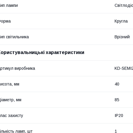
ип лампи
Світлоді
Форма
Кругла
ип світильника
Врізний
Користувальницькі характеристики
ртикул виробника
KD-SEMI
исота, мм
40
іаметр, мм
85
лас захисту
IP20
ількість ламп, шт
1