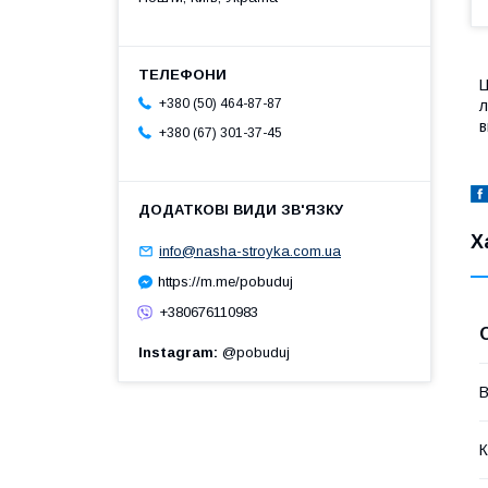
Ц
+380 (50) 464-87-87
л
в
+380 (67) 301-37-45
Х
info@nasha-stroyka.com.ua
https://m.me/pobuduj
+380676110983
Instagram
@pobuduj
В
К