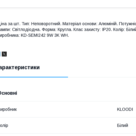
іна за шт. Тип: Неповоротний. Матеріал основи: Алюміній. Потужність
ампи: Світлодіодна. Форма: Кругла. Клас захисту: IP20. Колір: Біли
иробника: KD-SEMI242 9W 3K WH.
арактеристики
Основні
иробник
KLOODI
олір
Білий