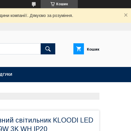
Кошик
дини компаніїї. Дякуємо за розуміння.
Кошик
ІДГУКИ
ізний світильник KLOODI LED
9W 3K WH IP20