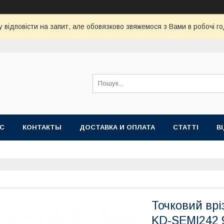
 відповісти на запит, але обовязково звяжемося з Вами в робочі го
АС
КОНТАКТЫ
ДОСТАВКА И ОПЛАТА
СТАТТІ
В
Точковий вр
KD-SEMI242 