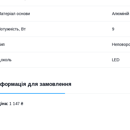
атеріал основи
Алюміній
отужність, Вт
9
ип
Неповор
околь
LED
нформація для замовлення
іна:
1 147 ₴