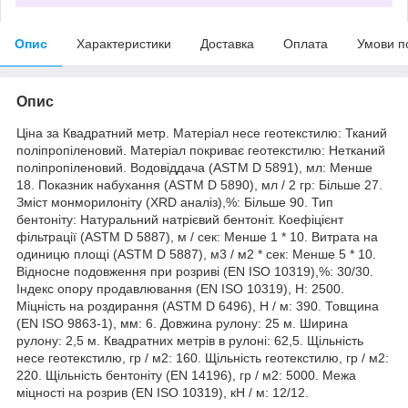
Опис
Характеристики
Доставка
Оплата
Умови п
Опис
Ціна за Квадратний метр. Матеріал несе геотекстилю: Тканий
поліпропіленовий. Матеріал покриває геотекстилю: Нетканий
поліпропіленовий. Водовіддача (ASTM D 5891), мл: Менше
18. Показник набухання (ASTM D 5890), мл / 2 гр: Більше 27.
Зміст монморилоніту (XRD аналіз),%: Більше 90. Тип
бентоніту: Натуральний натрієвий бентоніт. Коефіцієнт
фільтрації (ASTM D 5887), м / сек: Менше 1 * 10. Витрата на
одиницю площі (ASTM D 5887), м3 / м2 * сек: Менше 5 * 10.
Відносне подовження при розриві (EN ISO 10319),%: 30/30.
Індекс опору продавлювання (EN ISO 10319), Н: 2500.
Міцність на роздирання (ASTM D 6496), Н / м: 390. Товщина
(EN ISO 9863-1), мм: 6. Довжина рулону: 25 м. Ширина
рулону: 2,5 м. Квадратних метрів в рулоні: 62,5. Щільність
несе геотекстилю, гр / м2: 160. Щільність геотекстилю, гр / м2:
220. Щільність бентоніту (EN 14196), гр / м2: 5000. Межа
міцності на розрив (EN ISO 10319), кН / м: 12/12.