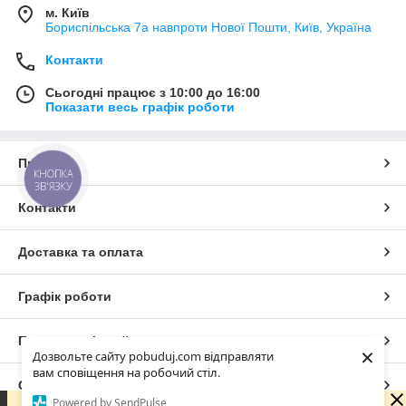
м. Київ
Бориспільська 7а навпроти Нової Пошти, Київ, Україна
Контакти
Сьогодні працює з 10:00 до 16:00
Показати весь графік роботи
Про нас
КНОПКА
ЗВ'ЯЗКУ
Контакти
Доставка та оплата
Графік роботи
Повна версія сайту
×
Дозвольте сайту pobuduj.com відправляти
вам сповіщення на робочий стіл.
Сайт створено на маркетплейсі
Prom.ua
Powered by SendPulse
Зараз ми не можемо відразу відповісти на запит, але