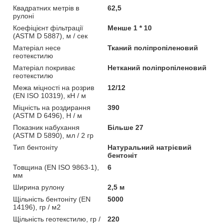
Квадратних метрів в
62,5
рулоні
Коефіцієнт фільтрації
Менше 1 * 10
(ASTM D 5887), м / сек
Матеріал несе
Тканий поліпропіленовий
геотекстилю
Матеріал покриває
Нетканий поліпропіленовий
геотекстилю
Межа міцності на розрив
12/12
(EN ISO 10319), кН / м
Міцність на роздирання
390
(ASTM D 6496), Н / м
Показник набухання
Більше 27
(ASTM D 5890), мл / 2 гр
Тип бентоніту
Натуральний натрієвий
бентоніт
Товщина (EN ISO 9863-1),
6
мм
Ширина рулону
2,5 м
Щільність бентоніту (EN
5000
14196), гр / м2
Щільність геотекстилю, гр /
220