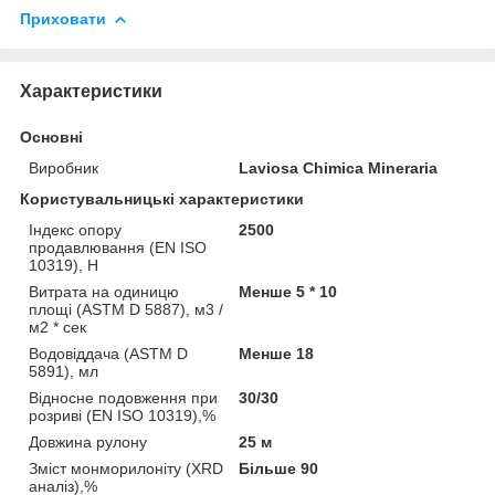
Приховати
Характеристики
Основні
Виробник
Laviosa Chimica Mineraria
Користувальницькі характеристики
Індекс опору
2500
продавлювання (EN ISO
10319), Н
Витрата на одиницю
Менше 5 * 10
площі (ASTM D 5887), м3 /
м2 * сек
Водовіддача (ASTM D
Менше 18
5891), мл
Відносне подовження при
30/30
розриві (EN ISO 10319),%
Довжина рулону
25 м
Зміст монморилоніту (XRD
Більше 90
аналіз),%