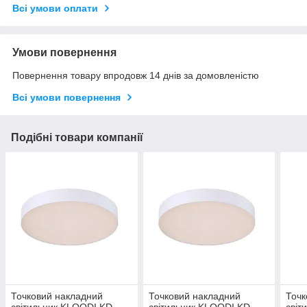
Всі умови оплати
Умови повернення
Повернення товару впродовж 14 днів за домовленістю
Всі умови повернення
Подібні товари компанії
Точковий накладний
Точковий накладний
Точк
світильник KLOODI KD-
світильник KLOODI KD-
світ