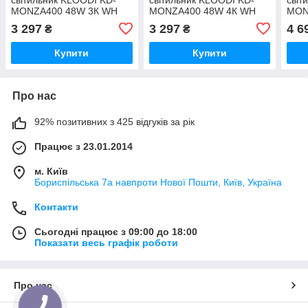
MONZA400 48W 3К WH
MONZA400 48W 4К WH
MON
IP44
IP44
IP44
3 297
3 297
4 6
₴
₴
Купити
Купити
Про нас
92% позитивних з 425 відгуків за рік
Працює з 23.01.2014
м. Київ
Бориспільська 7а навпроти Нової Пошти, Київ, Україна
Контакти
Сьогодні працює з 09:00 до 18:00
Показати весь графік роботи
Про нас