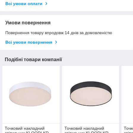
Всі умови оплати
Умови повернення
Повернення товару впродовж 14 днів за домовленістю
Всі умови повернення
Подібні товари компанії
Точковий накладний
Точковий накладний
Точк
світильник KLOODI KD-
світильник KLOODI KD-
світ