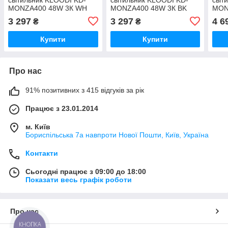
MONZA400 48W 3К WH
MONZA400 48W 3К BK
MON
IP44
IP44
IP44
3 297
3 297
4 6
₴
₴
Купити
Купити
Про нас
91% позитивних з 415 відгуків за рік
Працює з 23.01.2014
м. Київ
Бориспільська 7а навпроти Нової Пошти, Київ, Україна
Контакти
Сьогодні працює з 09:00 до 18:00
Показати весь графік роботи
Про нас
КНОПКА