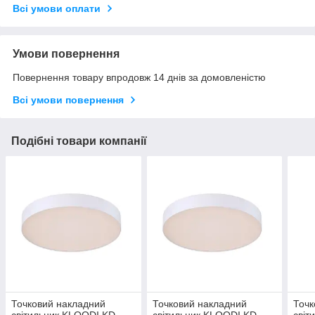
Всі умови оплати
Умови повернення
Повернення товару впродовж 14 днів за домовленістю
Всі умови повернення
Подібні товари компанії
Точковий накладний
Точковий накладний
Точк
світильник KLOODI KD-
світильник KLOODI KD-
світ