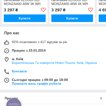
MONZA400 48W 3К WH
MONZA400 48W 4К WH
MON
IP44
IP44
IP44
3 297
3 297
4 6
₴
₴
Купити
Купити
Про нас
92% позитивних з 417 відгуків за рік
Працює з 23.01.2014
м. Київ
Бориспільська 7а навпроти Нової Пошти, Київ, Україна
Контакти
Сьогодні працює з 09:00 до 18:00
Показати весь графік роботи
Про нас
КНОПКА