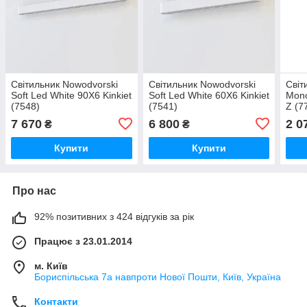
Світильник Nowodvorski
Світильник Nowodvorski
Світ
Soft Led White 90X6 Kinkiet
Soft Led White 60X6 Kinkiet
Mono
(7548)
(7541)
Z (7
7 670
6 800
2 0
₴
₴
Купити
Купити
Про нас
92% позитивних з 424 відгуків за рік
Працює з 23.01.2014
м. Київ
Бориспільська 7а навпроти Нової Пошти, Київ, Україна
Контакти