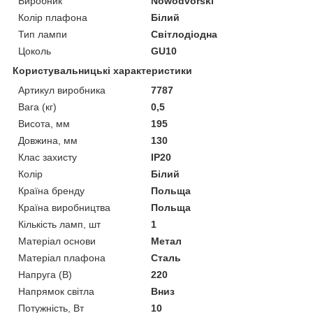
Виробник
Nowodvorski
Колір плафона
Білий
Тип лампи
Світлодіодна
Цоколь
GU10
Користувальницькі характеристики
Артикул виробника
7787
Вага (кг)
0,5
Висота, мм
195
Довжина, мм
130
Клас захисту
IP20
Колір
Білий
Країна бренду
Польща
Країна виробництва
Польща
Кількість ламп, шт
1
Матеріал основи
Метал
Матеріал плафона
Сталь
Напруга (В)
220
Напрямок світла
Вниз
Потужність, Вт
10