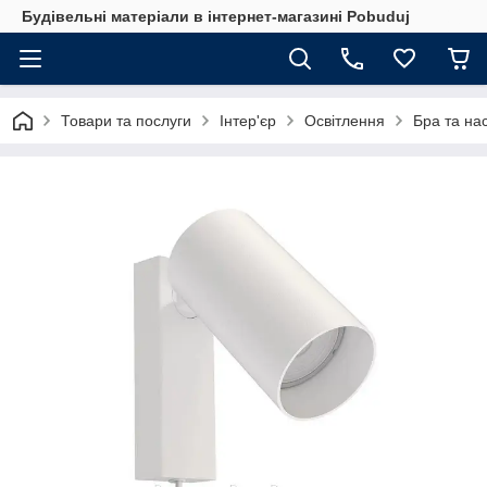
Будівельні матеріали в інтернет-магазині Pobuduj
Товари та послуги
Інтер'єр
Освітлення
Бра та нас