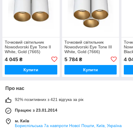
Точковий світильник
Точковий світильник
Точк
Nowodvorski Eye Tone II
Nowodvorski Eye Tone III
Nowo
White, Gold (7665)
White, Gold (7666)
Blac
4 045
5 784
4 0
₴
₴
Купити
Купити
Про нас
92% позитивних з 421 відгука за рік
Працює з 23.01.2014
м. Київ
Бориспільська 7а навпроти Нової Пошти, Київ, Україна