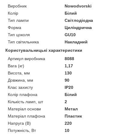
Виробник
Nowodvorski
Колір
Білий
Тип лампи
Світлодіодна
Форма
Циліндрична
Тип цоколя
GU10
Тип світильника
Накладний
Користувальницькі характеристики
Артикул виробника
8088
Вага (кг)
1,17
Висота, мм
130
Довжина, мм
90
Клас захисту
IP20
Колір плафона
Білий
Кількість ламп, шт
2
Матеріал основи
Метал
Матеріал плафона
Пластик
Напруга (В)
220
Потужність, Вт
10