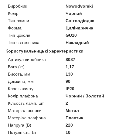
Виробник
Nowodvorski
Колір
Чорний
Тип лампи
Світлодіодна
Форма
Циліндрична
Тип цоколя
GU10
Тип світильника
Накладний
Користувальницькі характеристики
Артикул виробника
8087
Вага (кг)
1,17
Висота, мм
130
Довжина, мм
90
Клас захисту
IP20
Колір плафона
Чорний / Золотий
Кількість ламп, шт
2
Матеріал основи
Метал
Матеріал плафона
Пластик
Напруга (В)
220
Потужність, Вт
10