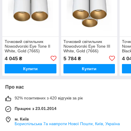
Точковий світильник
Точковий світильник
Точк
Nowodvorski Eye Tone II
Nowodvorski Eye Tone III
Nowo
White, Gold (7665)
White, Gold (7666)
Blac
4 045
5 784
4 0
₴
₴
Купити
Купити
Про нас
92% позитивних з 420 відгуків за рік
Працює з 23.01.2014
м. Київ
Бориспільська 7а навпроти Нової Пошти, Київ, Україна