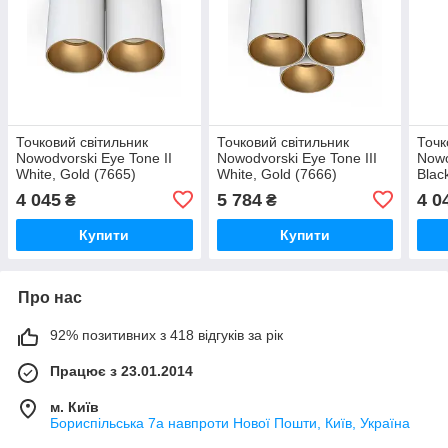
Точковий світильник
Точковий світильник
Точк
Nowodvorski Eye Tone II
Nowodvorski Eye Tone III
Nowo
White, Gold (7665)
White, Gold (7666)
Blac
4 045
5 784
4 0
₴
₴
Купити
Купити
Про нас
92% позитивних з 418 відгуків за рік
Працює з 23.01.2014
м. Київ
Бориспільська 7а навпроти Нової Пошти, Київ, Україна