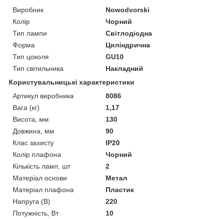
Виробник
Nowodvorski
Колір
Чорний
Тип лампи
Світлодіодна
Форма
Циліндрична
Тип цоколя
GU10
Тип світильника
Накладний
Користувальницькі характеристики
Артикул виробника
8086
Вага (кг)
1,17
Висота, мм
130
Довжина, мм
90
Клас захисту
IP20
Колір плафона
Чорний
Кількість ламп, шт
2
Матеріал основи
Метал
Матеріал плафона
Пластик
Напруга (В)
220
Потужність, Вт
10