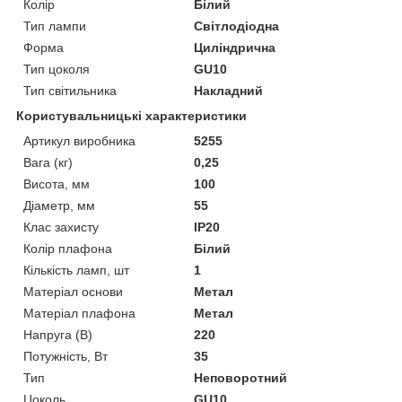
Колір
Білий
Тип лампи
Світлодіодна
Форма
Циліндрична
Тип цоколя
GU10
Тип світильника
Накладний
Користувальницькі характеристики
Артикул виробника
5255
Вага (кг)
0,25
Висота, мм
100
Діаметр, мм
55
Клас захисту
IP20
Колір плафона
Білий
Кількість ламп, шт
1
Матеріал основи
Метал
Матеріал плафона
Метал
Напруга (В)
220
Потужність, Вт
35
Тип
Неповоротний
Цоколь
GU10