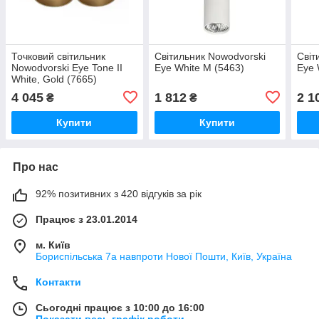
Точковий світильник
Світильник Nowodvorski
Світ
Nowodvorski Eye Tone II
Eye White M (5463)
Eye 
White, Gold (7665)
4 045
1 812
2 1
₴
₴
Купити
Купити
Про нас
92% позитивних з 420 відгуків за рік
Працює з 23.01.2014
м. Київ
Бориспільська 7а навпроти Нової Пошти, Київ, Україна
Контакти
Сьогодні працює з 10:00 до 16:00
Показати весь графік роботи