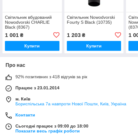
Світильник вбудований
Світильник Nowodvorski
Світ
Nowodvorski CHARLIE
Fourty S Black (10735)
Nowo
Black (8367)
(837
1 001
1 203
1 0
₴
₴
Купити
Купити
Про нас
92% позитивних з 418 відгуків за рік
Працює з 23.01.2014
м. Київ
Бориспільська 7а навпроти Нової Пошти, Київ, Україна
Контакти
Сьогодні працює з 09:00 до 18:00
Показати весь графік роботи