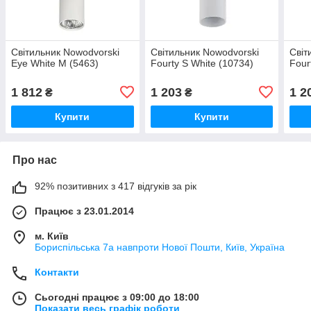
Світильник Nowodvorski
Світильник Nowodvorski
Світ
Eye White M (5463)
Fourty S White (10734)
Four
1 812
1 203
1 2
₴
₴
Купити
Купити
Про нас
92% позитивних з 417 відгуків за рік
Працює з 23.01.2014
м. Київ
Бориспільська 7а навпроти Нової Пошти, Київ, Україна
Контакти
Сьогодні працює з 09:00 до 18:00
Показати весь графік роботи