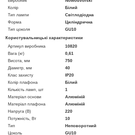
Виробник
Nowodvorski
Колір
Білий
Тип лампи
Світлодіодна
Форма
Циліндрична
Тип цоколя
GU10
Користувальницькі характеристики
Артикул виробника
10820
Вага (кг)
0,61
Висота, мм
750
Діаметр, мм
40
Клас захисту
IP20
Колір плафона
Білий
Кількість ламп, шт
1
Матеріал основи
Алюміній
Матеріал плафона
Алюміній
Напруга (В)
220
Потужність, Вт
10
Тип
Неповоротний
Цоколь
GU10