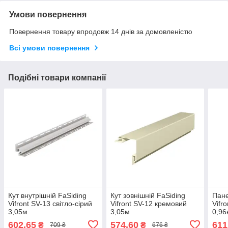
Умови повернення
Повернення товару впродовж 14 днів за домовленістю
Всі умови повернення
Подібні товари компанії
Кут внутрішній FaSiding
Кут зовнішній FaSiding
Пане
Vifront SV-13 світло-сірий
Vifront SV-12 кремовий
Vifr
3,05м
3,05м
0,96
602,65
574,60
611
₴
₴
709 ₴
676 ₴